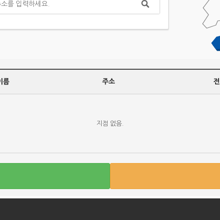
이름
주소
전
지점 없음.