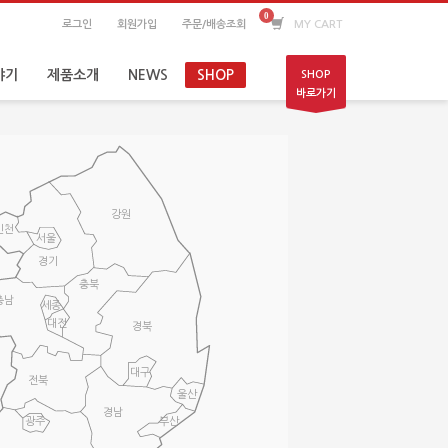
로그인
회원가입
주문/배송조회
MY CART
야기
제품소개
NEWS
SHOP
SHOP
바로가기
강원
인천
서울
경기
충북
충남
세종
대전
경북
대구
전북
울산
경남
광주
부산