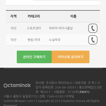
지역
카테고리
이름
대전
스포츠센터
파르마 바이시클샵
대전
병원/약국
노닐약국
온라인 구매하기
카카오톡 문의하기
회사명: 주식회사 옥타미녹스 l 대표자명: 주 학 l 사
업자 등록번호: 204-86-30551 l 통신판매업신고번
호: 제2011 - 서울중랑 - 0739호(
)
조회하기
서울시 중랑구 동일로770 l 전화: 1566-0198 l 이메일:
nutrinic@naver.com l Copyright © 2013 Nutirinic Korea All Rights
Reserved.