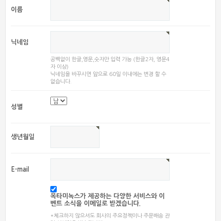
이름
닉네임
공백없이 한글,영문,숫자만 입력 가능 (한글2자, 영문4
자 이상)
닉네임을 바꾸시면 앞으로 60일 이내에는 변경 할 수
없습니다.
성별
생년월일
E-mail
옥타미녹스가 제공하는 다양한 서비스와 이
벤트 소식을 이메일로 받겠습니다.
*체크하지 않으셔도 회사의 주요정책이나 주문배송 관