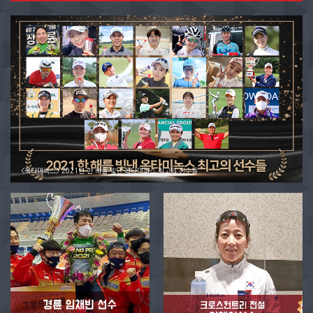
<옥타미녹스> 2021년 한 해를 빛낸 옥타미녹스 최고의 선수들