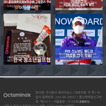
<옥타미녹스>임채빈, “그랑프리 접수” …
<옥타미녹스> 이채원선수 6번째 올림픽,
누적상금•다승부분 타이틀 싹쓸이
2022 베이징올림픽출전!
옥타미녹스 후원, 이상호선수 한국 최초
<옥타미녹스> 한국청소년 골프협회 감사
스노보드 월드컵 우승…안나린프로 2022
패
시즌 LPGA투어 진출
회사명: 주식회사 옥타미녹스 l 대표자명: 주 학 l 사
업자 등록번호: 204-86-30551 l 통신판매업신고번
호: 제2011 - 서울중랑 - 0739호(
)
조회하기