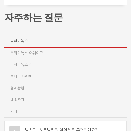
자주하는 질문
옥타미녹스
옥타미녹스 어웨이크
옥타미녹스 캄
홈페이지관련
결제관련
배송관련
기타
발린과 L노르발린의 차이점은 무엇인가요?