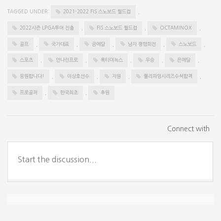
TAGGED UNDER:
2021-2022 FIS 스노보드 월드컵
,
2022시즌 LPGA투어 진출
,
FIS 스노보드 월드컵
,
OCTAMINOX
,
골프
,
국가대표
,
금메달
,
남자 평행회전
,
스노보드
,
스포츠
,
안나린프로
,
옥타미녹스
,
우승
,
은메달
,
응원합니다!
,
이상호선수
,
지원
,
퀄리파잉시리즈수석합격
,
프로골퍼
,
한국최초
,
후원
Connect with