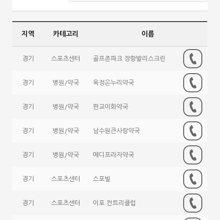
지역
카테고리
이름
경기
스포츠센터
골프존파크 장항발리스크린
경기
병원/약국
옥정온누리약국
경기
병원/약국
판교이화약국
경기
병원/약국
남수원큰사랑약국
경기
병원/약국
메디프라자약국
경기
스포츠센터
스포빌
경기
스포츠센터
이포 컨트리클럽