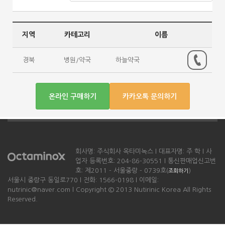
지역
카테고리
이름
경북
병원/약국
하늘약국
온라인 구매하기
카카오톡 문의하기
회사명: 주식회사 옥타미녹스 l 대표자명: 주 학 l 사
업자 등록번호: 204-86-30551 l 통신판매업신고번
호: 제2011 - 서울중랑 - 0739호(
)
조회하기
서울시 중랑구 동일로770 l 전화: 1566-0198 l 이메일:
nutrinic@naver.com l Copyright © 2013 Nutirinic Korea All Rights
Reserved.