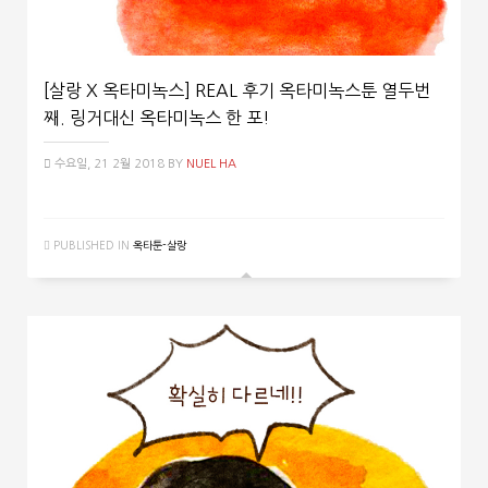
[살랑 X 옥타미녹스] REAL 후기 옥타미녹스툰 열두번
째. 링거대신 옥타미녹스 한 포!
수요일, 21 2월 2018
BY
NUEL HA
PUBLISHED IN
옥타툰-살랑