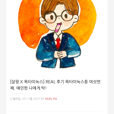
[살랑 X 옥타미녹스] REAL 후기 옥타미녹스툰 여섯번
째. 예민한 나에게 딱!
월요일, 20 11월 2017
BY
NUEL HA