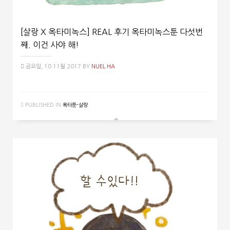
[살랑 X 옥타미녹스] REAL 후기 옥타미녹스툰 다섯번
째. 이건 사야 해!
금요일, 10 11월 2017
BY
NUEL HA
PUBLISHED IN
옥타툰-살랑