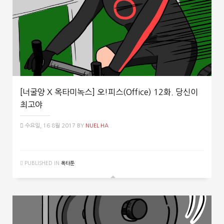
[너굴양 X 옥타미녹스] 오!피스(Office) 12화. 당신이
최고야
수요일, 16 8월 2017
BY
NUEL HA
PUBLISHED IN
옥타툰