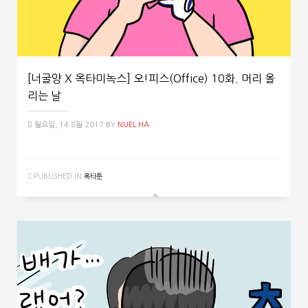
[너굴양 X 옥타미녹스] 오!피스(Office) 10화. 머리 올
리는 날
월요일, 14 8월 2017
BY
NUEL HA
PUBLISHED IN
옥타툰