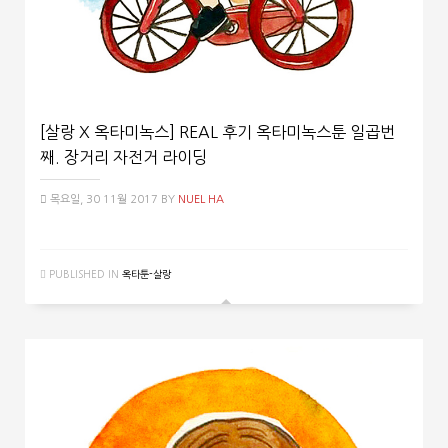
[살랑 X 옥타미녹스] REAL 후기 옥타미녹스툰 일곱번
째. 장거리 자전거 라이딩
목요일, 30 11월 2017
BY
NUEL HA
PUBLISHED IN
옥타툰-살랑