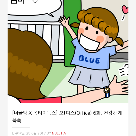
[너굴양 X 옥타미녹스] 오!피스(Office) 6화. 건강하게
쑥쑥
수요일, 28 6월 2017
BY
NUEL HA