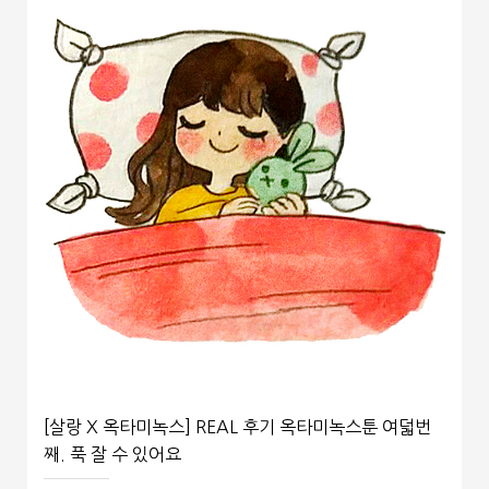
[살랑 X 옥타미녹스] REAL 후기 옥타미녹스툰 여덟번
째. 푹 잘 수 있어요