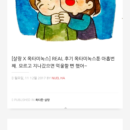
[살랑 X 옥타미녹스] REAL 후기 옥타미녹스툰 아홉번
째. 모르고 지나갔으면 억울할 뻔 했어~
월요일, 11 12월 2017
BY
NUEL HA
PUBLISHED IN
옥타툰-살랑