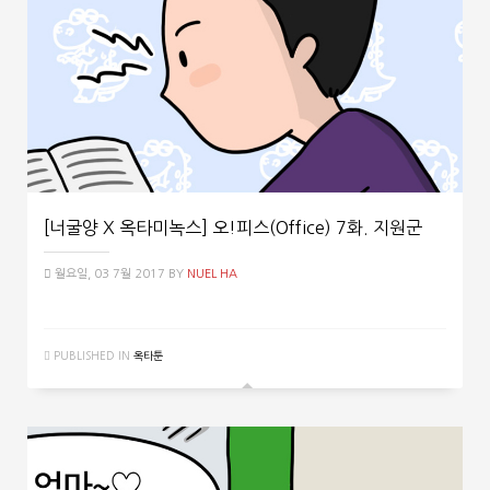
[너굴양 X 옥타미녹스] 오!피스(Office) 7화. 지원군
월요일, 03 7월 2017
BY
NUEL HA
PUBLISHED IN
옥타툰