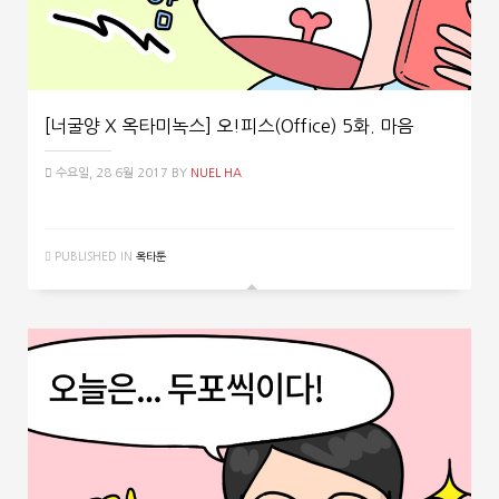
[너굴양 X 옥타미녹스] 오!피스(Office) 5화. 마음
수요일, 28 6월 2017
BY
NUEL HA
PUBLISHED IN
옥타툰