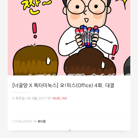
[너굴양 X 옥타미녹스] 오!피스(Office) 4화. 대결
목요일, 08 6월 2017
BY
NUEL HA
PUBLISHED IN
옥타툰