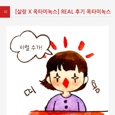
[살랑 X 옥타미녹스] REAL 후기 옥타미녹스
02
툰