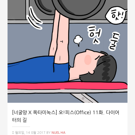
[너굴양 X 옥타미녹스] 오!피스(Office) 11화. 다이어
터의 길
월요일, 14 8월 2017
BY
NUEL HA