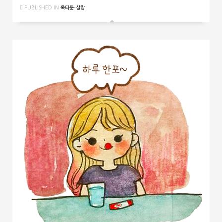
PUBLISHED IN
옥타툰-살랑