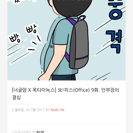
[너굴양 X 옥타미녹스] 오!피스(Office) 9화. 안부장의
결심
월요일, 24 7월 2017
BY
NUEL HA
PUBLISHED IN
옥타툰