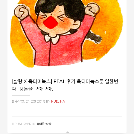
[살랑 X 옥타미녹스] REAL 후기 옥타미녹스툰 열한번
째. 용돈을 모아모아..
수요일, 21 2월 2018
BY
NUEL HA
PUBLISHED IN
옥타툰-살랑