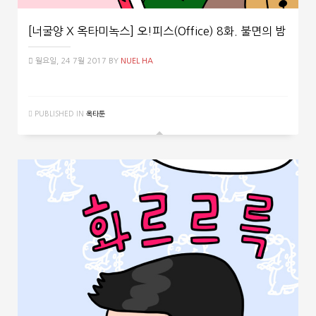
[너굴양 X 옥타미녹스] 오!피스(Office) 8화. 불면의 밤
월요일, 24 7월 2017
BY
NUEL HA
PUBLISHED IN
옥타툰