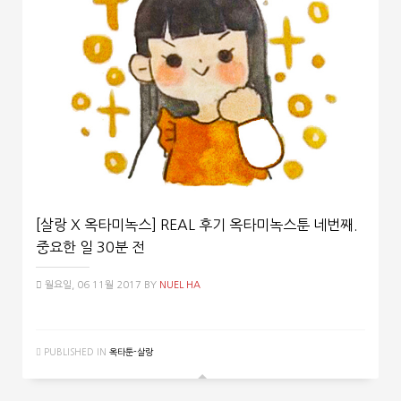
[살랑 X 옥타미녹스] REAL 후기 옥타미녹스툰 네번째.
중요한 일 30분 전
월요일, 06 11월 2017
BY
NUEL HA
PUBLISHED IN
옥타툰-살랑