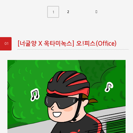
2
1
[너굴양 X 옥타미녹스] 오!피스(Office)
01