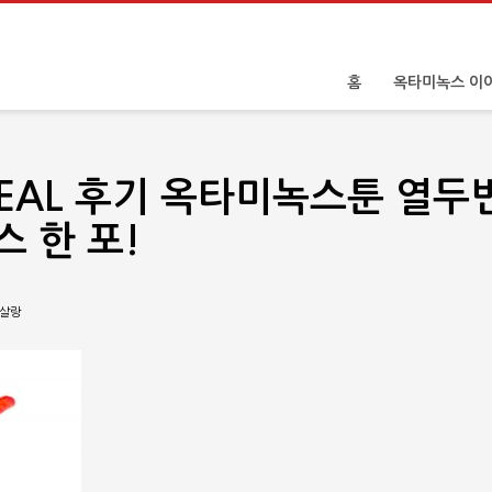
홈
옥타미녹스 이
REAL 후기 옥타미녹스툰 열두
 한 포!
-살랑