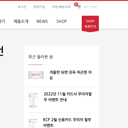
로그인
회원가입
주문/배송조회
MY CART
야기
제품소개
NEWS
SHOP
SHOP
바로가기
번
최근 올라온 글
겨울만 되면 유독 피곤한 이
유
2022년 11월 카드사 무이자할
부 이벤트 안내
KCP 2월 신용카드 무이자 할부
이벤트