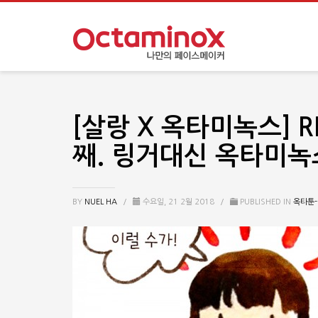
[살랑 X 옥타미녹스] 
째. 링거대신 옥타미녹스
BY
NUEL HA
/
수요일, 21 2월 2018
/
PUBLISHED IN
옥타툰