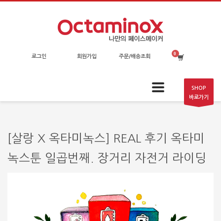
로그인
회원가입
주문/배송조회
SHOP
바로가기
[살랑 X 옥타미녹스] REAL 후기 옥타미
녹스툰 일곱번째. 장거리 자전거 라이딩