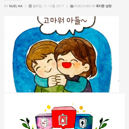
BY
NUEL HA
/
월요일, 11 12월 2017
/
PUBLISHED IN
옥타툰-살랑