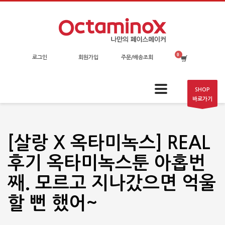
로그인
회원가입
주문/배송조회
SHOP
바로가기
[살랑 X 옥타미녹스] REAL
후기 옥타미녹스툰 아홉번
째. 모르고 지나갔으면 억울
할 뻔 했어~