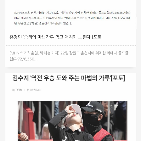
홍정민 ‘승리의 마법가루 먹고 매치퀸 노린다'[포토]
(MHN스포츠 춘천, 박태성 기자) 22일 강원도 춘천시에 위치한 라데나 골프클
럽(파72/6,350...