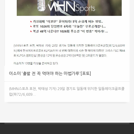
이소미 ‘출발 전 꼭 먹어야 하는 마법가루'[포토]
(MHN스포츠 포천, 박태성 기자) 29일 경기도 일동에 위치한 일동레이크골프클
럽(파72/6,689...