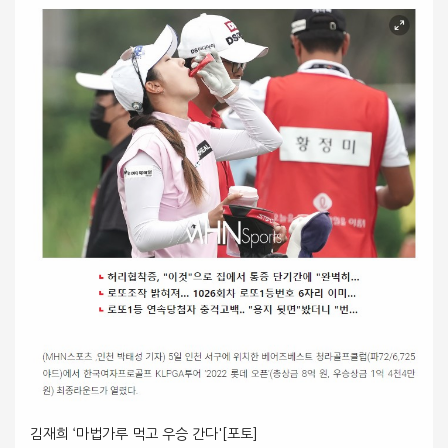
김재희 ‘마법가루 먹고 우승 간다'[포토]