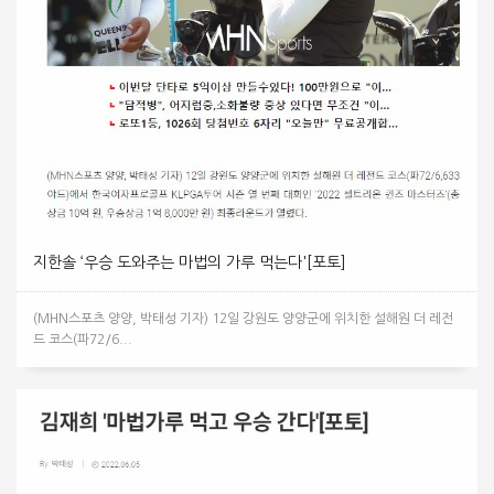
지한솔 ‘우승 도와주는 마법의 가루 먹는다'[포토]
(MHN스포츠 양양, 박태성 기자) 12일 강원도 양양군에 위치한 설해원 더 레전
드 코스(파72/6...