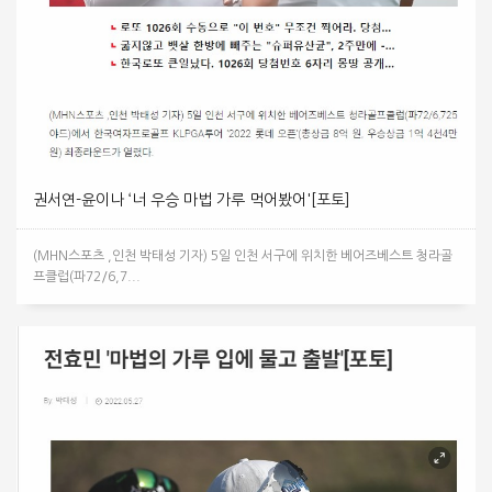
권서연-윤이나 ‘너 우승 마법 가루 먹어봤어'[포토]
(MHN스포츠 ,인천 박태성 기자) 5일 인천 서구에 위치한 베어즈베스트 청라골
프클럽(파72/6,7...