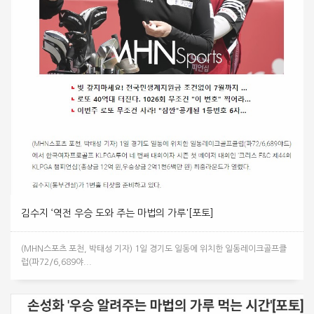
김수지 ‘역전 우승 도와 주는 마법의 가루'[포토]
(MHN스포츠 포천, 박태성 기자) 1일 경기도 일동에 위치한 일동레이크골프클
럽(파72/6,689야...