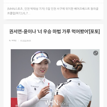
(MHN스포츠 ,인천 박태성 기자) 5일 인천 서구에 위치한 베어즈베스트 청라골
프클럽(파72/6,7...