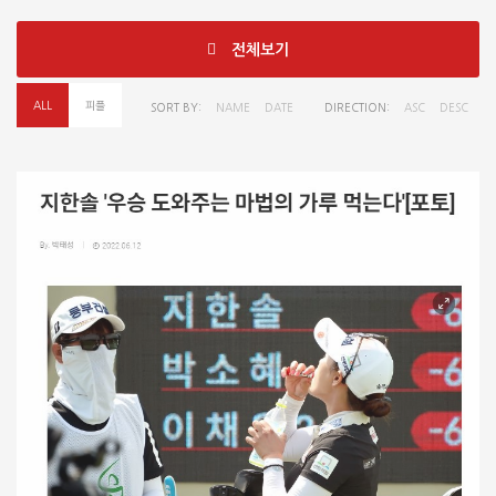
전체보기
ALL
피플
SORT BY:
NAME
DATE
DIRECTION:
ASC
DESC