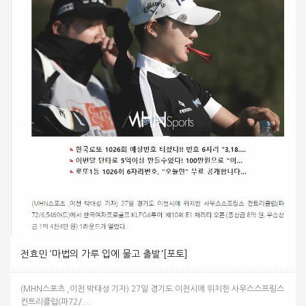
전효민 ‘마법의 가루 입에 물고 출발'[포토]
(MHN스포츠 ,이천 박태성 기자) 27일 경기도 이천시에 위치한 사우스스프링스
컨트리클럽(파72/...