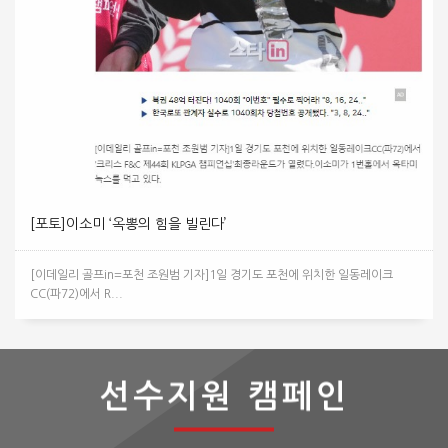
[포토]이소미 ‘옥뽕의 힘을 빌린다’
[이데일리 골프in=포천 조원범 기자]1일 경기도 포천에 위치한 일동레이크
CC(파72)에서 R...
선수지원 캠페인