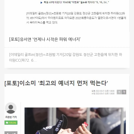
[포토]유서연 ‘언제나 시작은 파워 에너지’
[이데일리 골프in(정선)=조원범 기자]20일 강원도 정선군 고한읍에 위치한 하
이원CC(파72. 6...