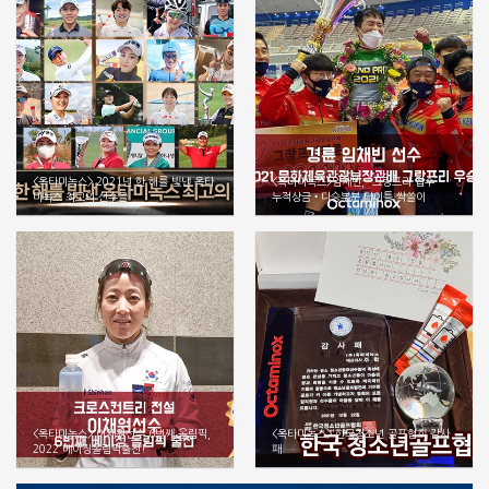
<옥타미녹스> 2021년 한 해를 빛낸 옥타
<옥타미녹스>임채빈, “그랑프리 접수” …
미녹스 최고의 선수들
누적상금•다승부분 타이틀 싹쓸이
<옥타미녹스> 이채원선수 6번째 올림픽,
<옥타미녹스> 한국청소년 골프협회 감사
2022 베이징올림픽출전!
패