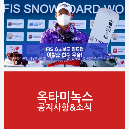
옥타미녹스 후원, 이상호선수 한국 최초 스노보드 월드컵 우승…안나린프로 2022시즌 LPGA투
어 진출
옥타미녹스
공지사항&소식