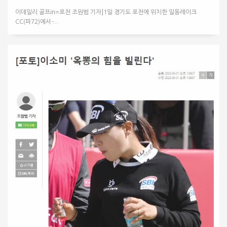
이데일리 골프in=포천 조원범 기자]1일 경기도 포천에 위치한 일동레이크
CC(파72)에서 ̵...