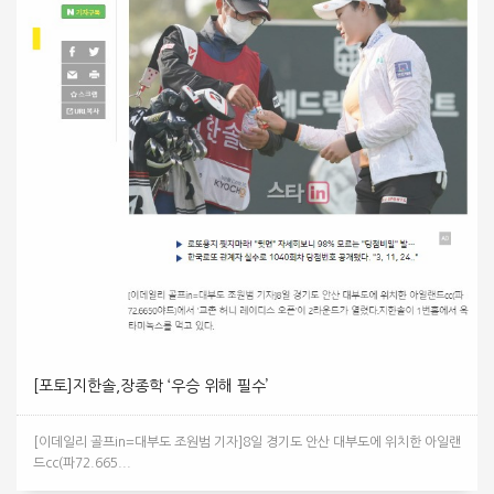
[포토]지한솔,장종학 ‘우승 위해 필수’
[이데일리 골프in=대부도 조원범 기자]8일 경기도 안산 대부도에 위치한 아일랜
드cc(파72.665...