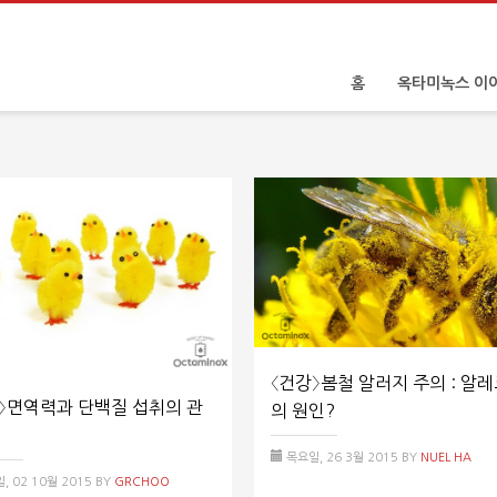
홈
옥타미녹스 이
〈건강〉봄철 알러지 주의 : 알
〉면역력과 단백질 섭취의 관
의 원인?
?
목요일, 26 3월 2015
BY
NUEL HA
, 02 10월 2015
BY
GRCHOO