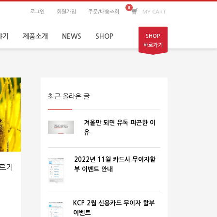
로그인
회원가입
주문/배송조회
MY CART
야기
제품소개
NEWS
SHOP
SHOP
바로가기
최근 올라온 글
겨울만 되면 유독 피곤한 이
유
2022년 11월 카드사 무이자할
레르기
부 이벤트 안내
KCP 2월 신용카드 무이자 할부
이벤트