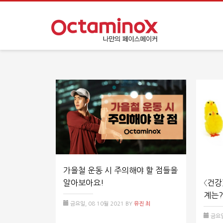
가을철 운동 시 주의해야 할 점들을
〈건강
알아보아요!
계는
금요일, 08 10월 2021
BY
유진 최
금요일