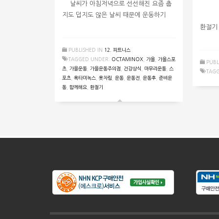
날씨가 아침저녁으로 선선해진 요즘 춥
지도 덥지도 않은 날씨 때문에 운동하기
​ ​
환절기
PUBLISHED IN
12. 피트니스
TAGGED UNDER:
OCTAMINOX
,
가을
,
가을스포
PUBL
츠
,
가을운동
,
가을운동주의점
,
건강상식
,
마무리운동
,
스
TAG
포츠
,
옥타미녹스
,
옷차림
,
운동
,
운동전
,
운동후
,
준비운
동
,
함께해요
,
환절기