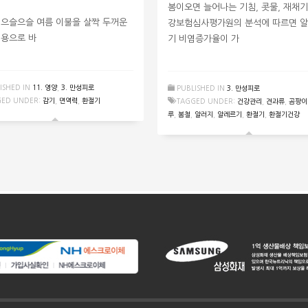
봄이오면 늘어나는 기침, 콧물, 재채기
 으슬으슬 여름 이불을 살짝 두꺼운
강보험심사평가원의 분석에 따르면 
 용으로 바
기 비염증가율이 가
ISHED IN
11. 영양
,
3. 만성피로
PUBLISHED IN
3. 만성피로
GED UNDER:
감기
,
면역력
,
환절기
TAGGED UNDER:
건강관리
,
견과류
,
곰팡이
루
,
봄철
,
알러지
,
알레르기
,
환절기
,
환절기건강