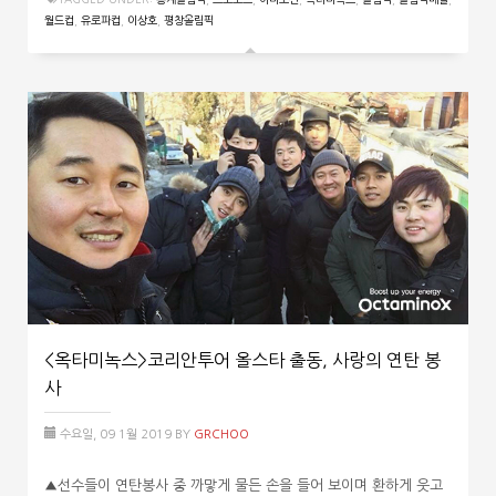
월드컵
,
유로파컵
,
이상호
,
평창올림픽
<옥타미녹스>코리안투어 올스타 출동, 사랑의 연탄 봉
사
수요일, 09 1월 2019
BY
GRCHOO
▲선수들이 연탄봉사 중 까맣게 물든 손을 들어 보이며 환하게 웃고