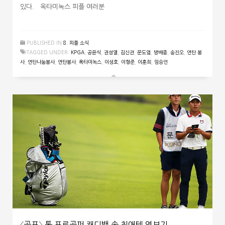
있다. 옥타미녹스 피플 여러분
PUBLISHED IN
8. 피플 소식
TAGGED UNDER:
KPGA
,
공윤식
,
권성열
,
김신관
,
문도엽
,
방배종
,
송진오
,
연탄 봉
사
,
연탄나눔봉사
,
연탄봉사
,
옥타미녹스
,
이성호
,
이형준
,
이훈희
,
임승언
〈골프〉 톱 프로골퍼 캐디백 속 최애템 엿보기