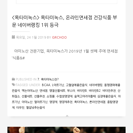
<옥타미녹스> 옥타미녹스, 온라인면세점 건강식품 부
문 네이버랭킹 1위 등극
목요일, 24 1월 2019
BY
GRCHOO
아미노산 전문기업, 옥타미녹스가 2019년 1월 셋째 주에 면세점
‘식품&#
PUBLISHED IN
7. 옥타미녹스란?
TAGGED UNDER:
BCAA
,
L아르기닌
,
고혈압에좋은음식
,
네이버랭킹
,
동맹경화에좋
은음식
,
먹는아미노산
,
면세점
,
명절선물세트
,
부스터
,
비타민B
,
비타민B2
,
비타민추천
,
산
화질소
,
선물세트
,
선물추천
,
쇼핑몰
,
수험생영양제
,
술먹고머리아플때
,
심장에좋은음식
,
아
르기닌
,
아미노산
,
엘아르기닌
,
영양제
,
영양제추천
,
옥타미녹스
,
온라인면세점
,
종합영양
제
,
타우린
,
혈압낮추는음식