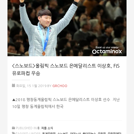
<스노보드>올림픽 스노보드 은메달리스트 이상호, FIS
유로파컵 우승
화요일, 15 1월 2019
BY
GRCHOO
▲2018 평창동계올림픽 스노보드 은메달리스트 이상호 선수 지난
10일 평창 동계올림픽에서 한국
PUBLISHED IN
8. 피플 소식
TAGGED UNDER:
동계올림픽
,
스노보드
,
아미노산
,
옥타미녹스
,
올림픽
,
올림픽메달
,