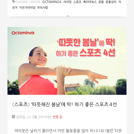
TAGGED UNDER:
OCTAMINOX
,
라이딩
,
스포츠
,
옥타미녹스
,
운동
,
운동상식
,
자
전거
,
자전거라이딩
,
주의사항
〈스포츠〉 ‘따뜻해진 봄날’에 딱! 하기 좋은 스포츠 4선
금요일, 22 3월 2019
BY
선영 김
여러분은 날씨가 풀리면서 어떤 활동들을 많이 하시나요?봄은 따뜻