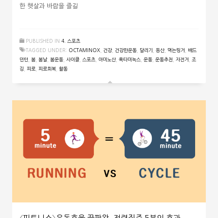
한 햇살과 바람을 즐길
PUBLISHED IN
4. 스포츠
TAGGED UNDER:
OCTAMINOX
,
건강
,
건강한운동
,
달리기
,
등산
,
먹는링거
,
배드
민턴
,
봄
,
봄날
,
봄운동
,
사이클
,
스포츠
,
아미노산
,
옥타미녹스
,
운동
,
운동추천
,
자전거
,
조
깅
,
피로
,
피로회복
,
활동
〈피트니스〉운동효율 끝판왕, 전력질주 5분의 효과