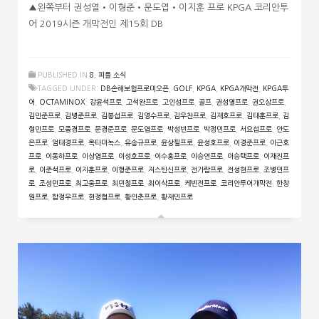
▲왼쪽부터 권성열•이형준•문도엽•이지훈 프로 KPGA 코리안투
어 2019시즌 개막전인 제15회 DB
PUBLISHED IN
8. 피플 소식
TAGGED UNDER:
DB손해보험프로미오픈
,
GOLF
,
KPGA
,
KPGA개막전
,
KPGA투
어
,
OCTAMINOX
,
강윤석프로
,
고석완프로
,
고인성프로
,
골프
,
권성열프로
,
권오상프로
,
김민준프로
,
김병준프로
,
김봉섭프로
,
김영수프로
,
김우찬프로
,
김재호프로
,
김태훈프로
,
김
형민프로
,
모중경프로
,
문경준프로
,
문도엽프로
,
박성빈프로
,
박정민프로
,
서요섭프로
,
안도
은프로
,
엄태경프로
,
옥타미녹스
,
유송규프로
,
윤상필프로
,
윤성호프로
,
이경준프로
,
이근호
프로
,
이동하프로
,
이상엽프로
,
이성호프로
,
이수홍프로
,
이승연프로
,
이승택프로
,
이재진프
로
,
이준석프로
,
이지훈프로
,
이형준프로
,
저스틴신프로
,
전가람프로
,
전성현프로
,
조병민프
로
,
조성민프로
,
최고웅프로
,
최민철프로
,
최이삭프로
,
케빈전프로
,
코리안투어개막전
,
한창
원프로
,
함정우프로
,
현정협프로
,
황인춘프로
,
황재민프로