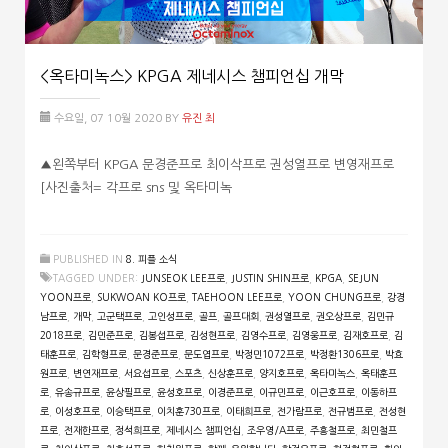
<옥타미녹스> KPGA 제네시스 챔피언십 개막
수요일, 07 10월 2020
BY
유진 최
▲왼쪽부터 KPGA 문경준프로 최이삭프로 권성열프로 변영재프로
[사진출처= 각프로 sns 및 옥타미녹
PUBLISHED IN
8. 피플 소식
TAGGED UNDER:
JUNSEOK LEE프로
,
JUSTIN SHIN프로
,
KPGA
,
SEJUN
YOON프로
,
SUKWOAN KO프로
,
TAEHOON LEE프로
,
YOON CHUNG프로
,
강경
남프로
,
개막
,
고군택프로
,
고인성프로
,
골프
,
골프대회
,
권성열프로
,
권오상프로
,
김민규
2018프로
,
김민준프로
,
김봉섭프로
,
김성현프로
,
김영수프로
,
김영웅프로
,
김재호프로
,
김
태훈프로
,
김학형프로
,
문경준프로
,
문도엽프로
,
박정민1072프로
,
박정환1306프로
,
박효
원프로
,
변연재프로
,
서요섭프로
,
스포츠
,
신상훈프로
,
양지호프로
,
옥타미녹스
,
옥태훈프
로
,
유송규프로
,
윤상필프로
,
윤성호프로
,
이경준프로
,
이규민프로
,
이근호프로
,
이동하프
로
,
이성호프로
,
이승택프로
,
이치훈730프로
,
이태희프로
,
전가람프로
,
전규범프로
,
전성현
프로
,
전재한프로
,
정석희프로
,
제네시스 챔피언십
,
조우영/A프로
,
주흥철프로
,
최민철프