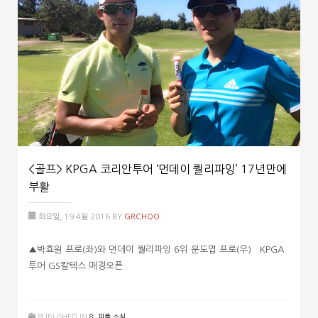
<골프> KPGA 코리안투어 ‘먼데이 퀄리파잉’ 17년만에
부활
화요일, 19 4월 2016
BY
GRCHOO
▲박효원 프로(좌)와 먼데이 퀄리파잉 6위 문도엽 프로(우) KPGA
투어 GS칼텍스 매경오픈
PUBLISHED IN
8. 피플 소식