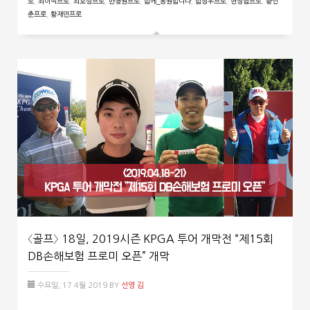
로
,
최이삭프로
,
최호성프로
,
한청원프로
,
함께_응원합니다
,
함정우프로
,
현정협프로
,
황인
춘프로
,
황재민프로
〈골프〉 18일, 2019시즌 KPGA 투어 개막전 “제15회
DB손해보험 프로미 오픈” 개막
수요일, 17 4월 2019
BY
선영 김