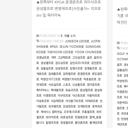
▲왼쪽부터 KPGA 문경준프로 최이삭프로
권성열프로 변영재프로[사진출처= 각프로
▲왼쪽
sns 및 옥타미녹
지훈 프
막전인 
PUBLISHED IN
8. 피플 소식
TAGGED UNDER:
JUNSEOK LEE프로
,
JUSTIN
PUBL
SHIN프로
,
KPGA
,
SEJUN YOON프로
,
SUKWOAN
TAG
KO프로
,
TAEHOON LEE프로
,
YOON CHUNG프로
,
GOLF
,
강경남프로
,
개막
,
고군택프로
,
고인성프로
,
골프
,
골프대
OCTAM
회
,
권성열프로
,
권오상프로
,
김민규2018프로
,
김민준프
골프
,
권
로
,
김봉섭프로
,
김성현프로
,
김영수프로
,
김영웅프로
,
김
김봉섭프
재호프로
,
김태훈프로
,
김학형프로
,
문경준프로
,
문도엽프
프로
,
김
로
,
박정민1072프로
,
박정환1306프로
,
박효원프로
,
변
박성빈프
연재프로
,
서요섭프로
,
스포츠
,
신상훈프로
,
양지호프로
,
프로
,
옥
옥타미녹스
,
옥태훈프로
,
유송규프로
,
윤상필프로
,
윤성호
이경준프
프로
,
이경준프로
,
이규민프로
,
이근호프로
,
이동하프로
,
프로
,
이
이성호프로
,
이승택프로
,
이치훈730프로
,
이태희프로
,
전
이준석프
가람프로
,
전규범프로
,
전성현프로
,
전재한프로
,
정석희프
람프로
,
로
,
제네시스 챔피언십
,
조우영/A프로
,
주흥철프로
,
최민
로
,
최민
철프로
,
최이삭프로
,
최호성프로
,
한청원프로
,
함께_응원
전
,
한창
합니다
,
함정우프로
,
현정협프로
,
황인춘프로
,
황재민프로
재민프로