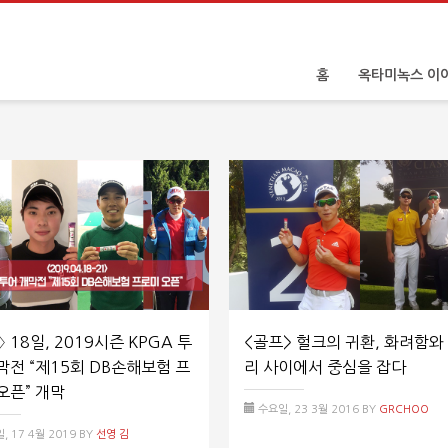
홈
옥타미녹스 이
〉 18일, 2019시즌 KPGA 투
<골프> 헐크의 귀환, 화려함와
막전 “제15회 DB손해보험 프
리 사이에서 중심을 잡다
오픈” 개막
수요일, 23 3월 2016
BY
GRCHOO
, 17 4월 2019
BY
선영 김