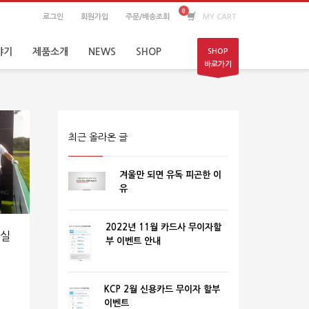
로그인
회원가입
주문/배송조회
MY CART
야기
제품소개
NEWS
SHOP
SHOP
바로가기
최근 올라온 글
겨울만 되면 유독 피곤한 이
유
2022년 11월 카드사 무이자할
 실
부 이벤트 안내
KCP 2월 신용카드 무이자 할부
이벤트