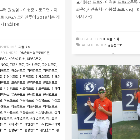
▲김봉섭 프로와 이형준 프로(오른쪽 
좌측)[사진출처=김봉섭 프로 sns] K
부터 권성열•이형준•문도엽•이
에서 가장
로 KPGA 코리안투어 2019시즌 개
제15회 DB
PUBLISHED IN
8. 피플 소식
TAGGED UNDER:
김봉섭프로
ISHED IN
8. 피플 소식
GED UNDER:
DB손해보험프로미오픈
,
KPGA
,
KPGA개막전
,
KPGA투어
,
INOX
,
강윤석프로
,
고석완프로
,
고인성프로
,
성열프로
,
권오상프로
,
김민준프로
,
김병준프로
,
로
,
김영수프로
,
김우찬프로
,
김재호프로
,
김태훈
형민프로
,
모중경프로
,
문경준프로
,
문도엽프로
,
로
,
박정민프로
,
서요섭프로
,
안도은프로
,
엄태경
타미녹스
,
유송규프로
,
윤상필프로
,
윤성호프로
,
로
,
이근호프로
,
이동하프로
,
이상엽프로
,
이성호
수홍프로
,
이승연프로
,
이승택프로
,
이재진프로
,
로
,
이지훈프로
,
이형준프로
,
저스틴신프로
,
전가
전성현프로
,
조병민프로
,
조성민프로
,
최고웅프
철프로
,
최이삭프로
,
케빈전프로
,
코리안투어개막
원프로
,
함정우프로
,
현정협프로
,
황인춘프로
,
황