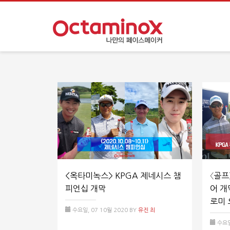
<옥타미녹스> KPGA 제네시스 챔
〈골프
피언십 개막
어 개
로미 
수요일, 07 10월 2020
BY
유진 최
수요일