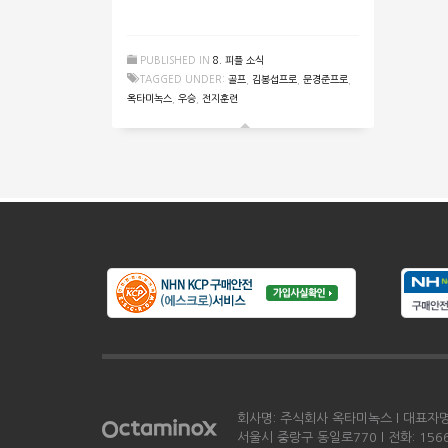
PUBLISHED IN
8. 피플 소식
TAGGED UNDER:
골프
,
김봉섭프로
,
문경준프로
,
옥타미녹스
,
우승
,
전지훈련
회사명: 주식회사 옥타미녹스 l 대표자명: 
서울시 중랑구 동일로770 l 전화: 1566-0198