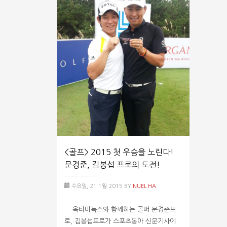
<골프> 2015 첫 우승을 노린다!
문경준, 김봉섭 프로의 도전!
수요일, 21 1월 2015
BY
NUEL HA
옥타미녹스와 함께하는 골퍼 문경준프
로, 김봉섭프로가 스포츠동아 신문기사에