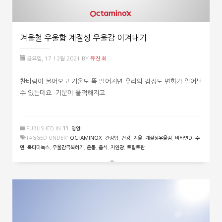
겨울철 우울함 계절성 우울감 이겨내기
금요일, 17 12월 2021
BY
유진 최
찬바람이 불어오고 기온도 뚝 떨어지면 우리의 감정도 변화가 일어날
수 있는데요. 기분이 울적해지고
PUBLISHED IN
11. 영양
TAGGED UNDER:
OCTAMINOX
,
간강팁
,
건강
,
겨울
,
계절성우울감
,
비타민D
,
수
면
,
옥타미녹스
,
우울감극복하기
,
운동
,
음식
,
자연광
,
트립토판