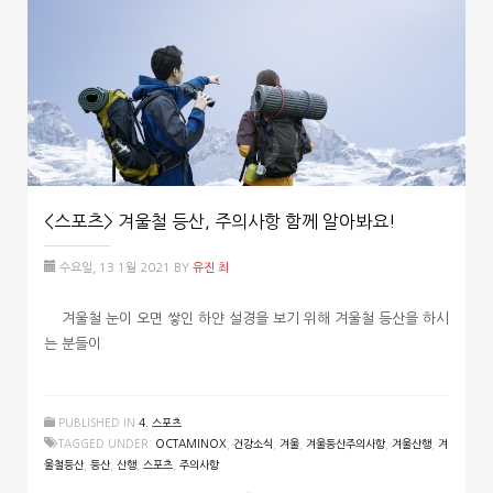
<스포츠> 겨울철 등산, 주의사항 함께 알아봐요!
수요일, 13 1월 2021
BY
유진 최
겨울철 눈이 오면 쌓인 하얀 설경을 보기 위해 겨울철 등산을 하시
는 분들이
PUBLISHED IN
4. 스포츠
TAGGED UNDER:
OCTAMINOX
,
건강소식
,
겨울
,
겨울등산주의사항
,
겨울산행
,
겨
울철등산
,
등산
,
산행
,
스포츠
,
주의사항