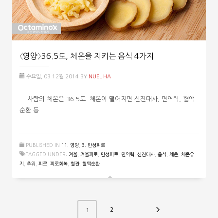
〈영양〉36.5도, 체온을 지키는 음식 4가지
수요일, 03 12월 2014
BY
NUEL HA
사람의 체온은 36.5도. 체온이 떨어지면 신진대사, 면역력, 혈액
순환 등
PUBLISHED IN
11. 영양
,
3. 만성피로
TAGGED UNDER:
겨울
,
겨울피로
,
만성피로
,
면역력
,
신진대사
,
음식
,
체온
,
체온유
지
,
추위
,
피로
,
피로회복
,
혈관
,
혈액순환
2
1