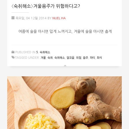
〈숙취해소〉겨울음주가 위험하다고?
목요일, 04 12월 2014
BY
NUEL HA
여름에 술을 마시면 덥게 느껴지고, 겨울에 술을 마시면 춥게
PUBLISHED IN
5. 숙취해소
TAGGED UNDER:
겨울
,
숙취
,
숙취해소
,
알코올
,
위험
,
음주
,
파티
,
회식