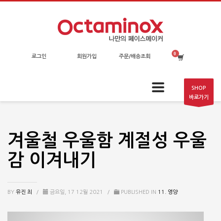
로그인
회원가입
주문/배송조회
SHOP
바로가기
겨울철 우울함 계절성 우울
감 이겨내기
BY
유진 최
/
금요일, 17 12월 2021
/
PUBLISHED IN
11. 영양