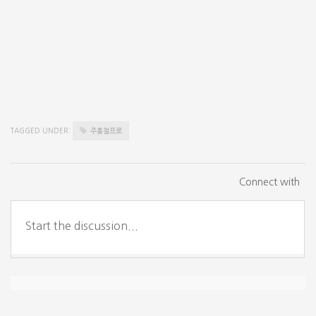
TAGGED UNDER:
주흥철프로
Connect with