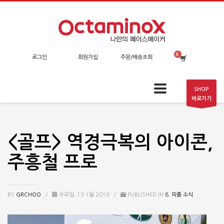
로그인
회원가입
주문/배송조회
SHOP
바로가기
<골프> 역경극복의 아이콘,
주흥철 프로
BY
GRCHOO
/
수요일, 13 1월 2016
/
PUBLISHED IN
8. 피플 소식