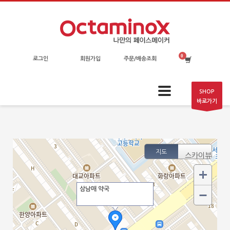
로그인
회원가입
주문/배송조회
SHOP
바로가기
지도
스카이뷰
삼남매 약국