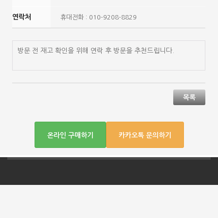
연락처
휴대전화 : 010-9208-8829
방문 전 재고 확인을 위해 연락 후 방문을 추천드립니다.
목록
온라인 구매하기
카카오톡 문의하기
회사명: 주식회사 옥타미녹스 l 대표자명: 주 학 l 사
업자 등록번호: 204-86-30551 l 통신판매업신고번
호: 제2011 - 서울중랑 - 0739호(
)
조회하기
서울시 중랑구 동일로770 l 전화: 1566-0198 l 이메일: