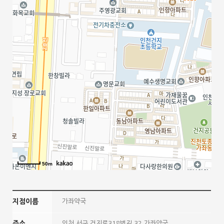
50m
지점이름
가좌약국
주소
인천 서구 건지로318번길 32 가좌약국