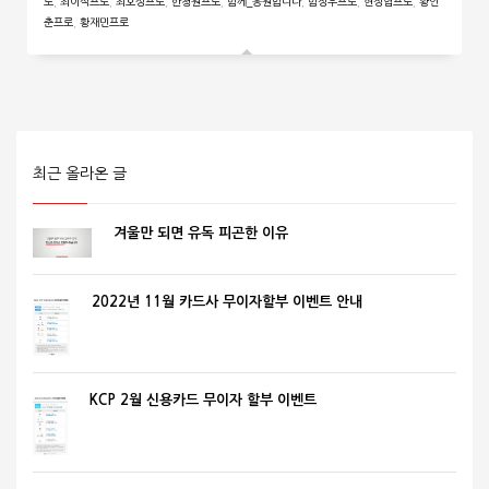
로
,
최이삭프로
,
최호성프로
,
한청원프로
,
함께_응원합니다
,
함정우프로
,
현정협프로
,
황인
춘프로
,
황재민프로
최근 올라온 글
겨울만 되면 유독 피곤한 이유
2022년 11월 카드사 무이자할부 이벤트 안내
KCP 2월 신용카드 무이자 할부 이벤트