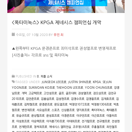
<옥타미녹스> KPGA 제네시스 챔피언십 개막
수요일, 07 10월 2020
BY
유진 최
▲왼쪽부터 KPGA 문경준프로 최이삭프로 권성열프로 변영재프로
[사진출처= 각프로 sns 및 옥타미녹
PUBLISHED IN
8. 피플 소식
TAGGED UNDER:
JUNSEOK LEE프로
,
JUSTIN SHIN프로
,
KPGA
,
SEJUN
YOON프로
,
SUKWOAN KO프로
,
TAEHOON LEE프로
,
YOON CHUNG프로
,
강경
남프로
,
개막
,
고군택프로
,
고인성프로
,
골프
,
골프대회
,
권성열프로
,
권오상프로
,
김민규
2018프로
,
김민준프로
,
김봉섭프로
,
김성현프로
,
김영수프로
,
김영웅프로
,
김재호프로
,
김
태훈프로
,
김학형프로
,
문경준프로
,
문도엽프로
,
박정민1072프로
,
박정환1306프로
,
박효
원프로
,
변연재프로
,
서요섭프로
,
스포츠
,
신상훈프로
,
양지호프로
,
옥타미녹스
,
옥태훈프
로
,
유송규프로
,
윤상필프로
,
윤성호프로
,
이경준프로
,
이규민프로
,
이근호프로
,
이동하프
로
,
이성호프로
,
이승택프로
,
이치훈730프로
,
이태희프로
,
전가람프로
,
전규범프로
,
전성현
프로
,
전재한프로
,
정석희프로
,
제네시스 챔피언십
,
조우영/A프로
,
주흥철프로
,
최민철프