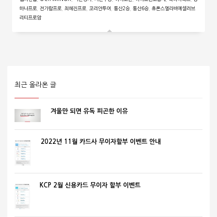
하나프로
,
전가람프로
,
최혜진프로
,
코리안투어
,
통산2승
,
통산6승
,
휴온스엘라비에셀러브
리티프로암
최근 올라온 글
겨울만 되면 유독 피곤한 이유
2022년 11월 카드사 무이자할부 이벤트 안내
KCP 2월 신용카드 무이자 할부 이벤트