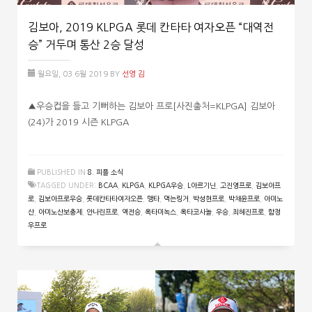
김보아, 2019 KLPGA 롯데 칸타타 여자오픈 “대역전
승” 거두며 통산 2승 달성
월요일, 03 6월 2019
BY
선영 김
▲우승컵을 들고 기뻐하는 김보아 프로[사진출처=KLPGA] 김보아
(24)가 2019 시즌 KLPGA
PUBLISHED IN
8. 피플 소식
TAGGED UNDER:
BCAA
,
KLPGA
,
KLPGA우승
,
L아르기닌
,
고진영프로
,
김보아프
로
,
김보아프로우승
,
롯데칸타타여자오픈
,
맹타
,
먹는링거
,
박성현프로
,
박채윤프로
,
아미노
산
,
아미노산보충제
,
안나린프로
,
역전승
,
옥타미녹스
,
옥타코사놀
,
우승
,
최혜진프로
,
함정
우프로