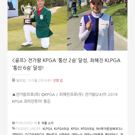
<골프> 전가람 KPGA ‘통산 2승’ 달성, 최혜진 KLPGA
‘통산 6승’ 달성!
월요일, 13 5월 2019
BY
선영 김
▲전가람프로(좌) ©KPGA / 최혜진프로(우) 전가람(24)이 2019
KPGA 코리안투어 ‘휴온
PUBLISHED IN
8. 피플 소식
TAGGED UNDER:
KLPGA
,
KLPGA우승
,
KPGA
,
KPGA우승
,
NH투자증권레이디스
챔피언십
,
OCTAMINOX
,
먹는링거
,
시즌우승
,
아미노산
,
아미노산보충제
,
옥타미녹스
,
장