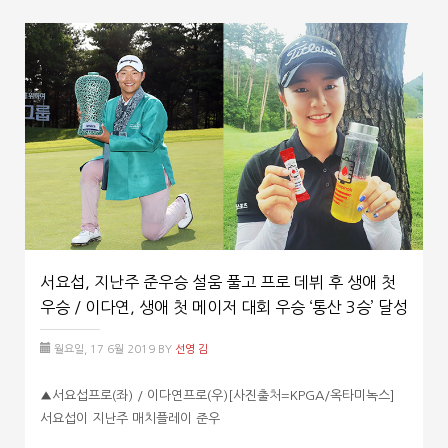
서요섭, 지난주 준우승 설움 풀고 프로 데뷔 후 생애 첫
우승 / 이다연, 생애 첫 메이저 대회 우승 ‘통산 3승’ 달성
월요일, 17 6월 2019
BY
선영 김
▲서요섭프로(좌) / 이다연프로(우)[사진출처=KPGA/옥타미녹스]
서요섭이 지난주 매치플레이 준우