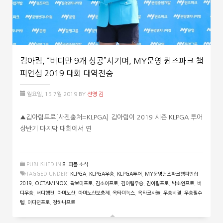
김아림, “버디만 9개 성공”시키며, MY문영 퀸즈파크 챔
피언십 2019 대회 대역전승
월요일, 15 7월 2019
BY
선영 김
▲김아림프로[사진출처=KLPGA] 김아림이 2019 시즌 KLPGA 투어
상반기 마지막 대회에서 연
PUBLISHED IN
8. 피플 소식
TAGGED UNDER:
KLPGA
,
KLPGA우승
,
KLPGA투어
,
MY문영퀸즈파크챔피언십
2019
,
OCTAMINOX
,
곽보미프로
,
김소이프로
,
김아림우승
,
김아림프로
,
박소연프로
,
버
디우승
,
버디행진
,
아미노산
,
아미노산보충제
,
옥타미녹스
,
옥타코사놀
,
우승비결
,
우승필수
템
,
이다연프로
,
장하나프로