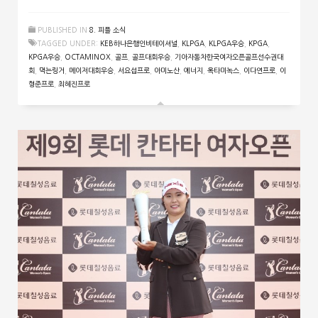
PUBLISHED IN
8. 피플 소식
TAGGED UNDER:
KEB하나은행인비테이셔널
,
KLPGA
,
KLPGA우승
,
KPGA
,
KPGA우승
,
OCTAMINOX
,
골프
,
골프대회우승
,
기아자동차한국여자오픈골프선수권대
회
,
먹는링거
,
메이저대회우승
,
서요섭프로
,
아미노산
,
에너지
,
옥타미녹스
,
이다연프로
,
이
형준프로
,
최혜진프로