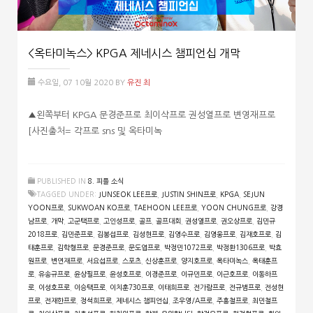
<옥타미녹스> KPGA 제네시스 챔피언십 개막
수요일, 07 10월 2020
BY
유진 최
▲왼쪽부터 KPGA 문경준프로 최이삭프로 권성열프로 변영재프로
[사진출처= 각프로 sns 및 옥타미녹
PUBLISHED IN
8. 피플 소식
TAGGED UNDER:
JUNSEOK LEE프로
,
JUSTIN SHIN프로
,
KPGA
,
SEJUN
YOON프로
,
SUKWOAN KO프로
,
TAEHOON LEE프로
,
YOON CHUNG프로
,
강경
남프로
,
개막
,
고군택프로
,
고인성프로
,
골프
,
골프대회
,
권성열프로
,
권오상프로
,
김민규
2018프로
,
김민준프로
,
김봉섭프로
,
김성현프로
,
김영수프로
,
김영웅프로
,
김재호프로
,
김
태훈프로
,
김학형프로
,
문경준프로
,
문도엽프로
,
박정민1072프로
,
박정환1306프로
,
박효
원프로
,
변연재프로
,
서요섭프로
,
스포츠
,
신상훈프로
,
양지호프로
,
옥타미녹스
,
옥태훈프
로
,
유송규프로
,
윤상필프로
,
윤성호프로
,
이경준프로
,
이규민프로
,
이근호프로
,
이동하프
로
,
이성호프로
,
이승택프로
,
이치훈730프로
,
이태희프로
,
전가람프로
,
전규범프로
,
전성현
프로
,
전재한프로
,
정석희프로
,
제네시스 챔피언십
,
조우영/A프로
,
주흥철프로
,
최민철프