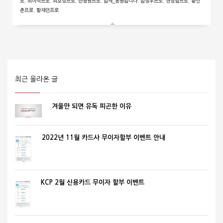
로
,
최이삭프로
,
최호성프로
,
한청원프로
,
함께_응원합니다
,
함정우프로
,
현정협프로
,
황인
춘프로
,
황재민프로
최근 올라온 글
겨울만 되면 유독 피곤한 이유
2022년 11월 카드사 무이자할부 이벤트 안내
KCP 2월 신용카드 무이자 할부 이벤트