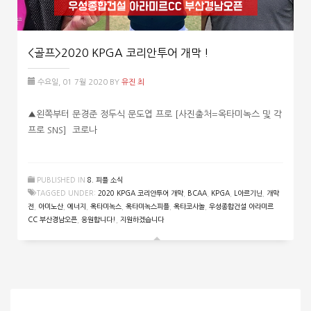
<골프>2020 KPGA 코리안투어 개막 !
수요일, 01 7월 2020
BY
유진 최
▲왼쪽부터 문경준 정두식 문도엽 프로 [사진출처=옥타미녹스 및 각
프로 SNS] 코로나
PUBLISHED IN
8. 피플 소식
TAGGED UNDER:
2020 KPGA 코리안투어 개막
,
BCAA
,
KPGA
,
L아르기닌
,
개막
전
,
아미노산
,
에너지
,
옥타미녹스
,
옥타미녹스피플
,
옥타코사놀
,
우성종합건설 아라미르
CC 부산경남오픈
,
응원합니다!
,
지원하겠습니다