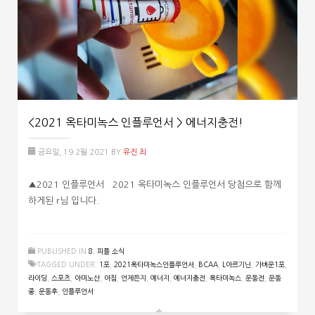
<2021 옥타미녹스 인플루언서 > 에너지충전!
금요일, 19 2월 2021
BY
유진 최
▲2021 인플루언서 2021 옥타미녹스 인플루언서 당첨으로 함께
하게된 r님 입니다.
PUBLISHED IN
8. 피플 소식
TAGGED UNDER:
1포
,
2021옥타미녹스인플루언서
,
BCAA
,
L아르기닌
,
가벼운1포
,
라이딩
,
스포츠
,
아미노산
,
아침
,
언제든지
,
에너지
,
에너지충전
,
옥타미녹스
,
운동전
,
운동
중
,
운동후
,
인플루언서