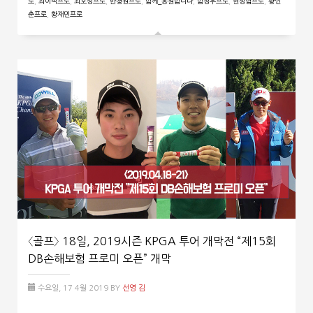
로
,
최이삭프로
,
최호성프로
,
한청원프로
,
함께_응원합니다
,
함정우프로
,
현정협프로
,
황인
춘프로
,
황재민프로
〈골프〉 18일, 2019시즌 KPGA 투어 개막전 “제15회
DB손해보험 프로미 오픈” 개막
수요일, 17 4월 2019
BY
선영 김