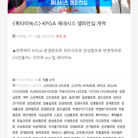
<옥타미녹스> KPGA 제네시스 챔피언십 개막
수요일, 07 10월 2020
BY
유진 최
▲왼쪽부터 KPGA 문경준프로 최이삭프로 권성열프로 변영재프로
[사진출처= 각프로 sns 및 옥타미녹
PUBLISHED IN
8. 피플 소식
TAGGED UNDER:
JUNSEOK LEE프로
,
JUSTIN SHIN프로
,
KPGA
,
SEJUN
YOON프로
,
SUKWOAN KO프로
,
TAEHOON LEE프로
,
YOON CHUNG프로
,
강경
남프로
,
개막
,
고군택프로
,
고인성프로
,
골프
,
골프대회
,
권성열프로
,
권오상프로
,
김민규
2018프로
,
김민준프로
,
김봉섭프로
,
김성현프로
,
김영수프로
,
김영웅프로
,
김재호프로
,
김
태훈프로
,
김학형프로
,
문경준프로
,
문도엽프로
,
박정민1072프로
,
박정환1306프로
,
박효
원프로
,
변연재프로
,
서요섭프로
,
스포츠
,
신상훈프로
,
양지호프로
,
옥타미녹스
,
옥태훈프
로
,
유송규프로
,
윤상필프로
,
윤성호프로
,
이경준프로
,
이규민프로
,
이근호프로
,
이동하프
로
,
이성호프로
,
이승택프로
,
이치훈730프로
,
이태희프로
,
전가람프로
,
전규범프로
,
전성현
프로
,
전재한프로
,
정석희프로
,
제네시스 챔피언십
,
조우영/A프로
,
주흥철프로
,
최민철프