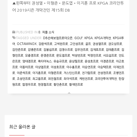
▲왼쪽부터 권성열•이형준•문도엽•이지훈 프로 KPGA 코리안투
어 2019시즌 개막전인 제15회 DB
PUBLISHED IN
8. 피플 소식
TAGGED UNDER:
DB손해보험프로미오픈
,
GOLF
,
KPGA
,
KPGA개막전
,
KPGA투
어
,
OCTAMINOX
,
강윤석프로
,
고석완프로
,
고인성프로
,
골프
,
권성열프로
,
권오상프로
,
김민준프로
,
김병준프로
,
김봉섭프로
,
김영수프로
,
김우찬프로
,
김재호프로
,
김태훈프로
,
김
형민프로
,
모중경프로
,
문경준프로
,
문도엽프로
,
박성빈프로
,
박정민프로
,
서요섭프로
,
안도
은프로
,
엄태경프로
,
옥타미녹스
,
유송규프로
,
윤상필프로
,
윤성호프로
,
이경준프로
,
이근호
프로
,
이동하프로
,
이상엽프로
,
이성호프로
,
이수홍프로
,
이승연프로
,
이승택프로
,
이재진프
로
,
이준석프로
,
이지훈프로
,
이형준프로
,
저스틴신프로
,
전가람프로
,
전성현프로
,
조병민프
로
,
조성민프로
,
최고웅프로
,
최민철프로
,
최이삭프로
,
케빈전프로
,
코리안투어개막전
,
한창
원프로
,
함정우프로
,
현정협프로
,
황인춘프로
,
황재민프로
최근 올라온 글