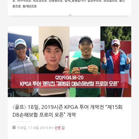
로
,
최이삭프로
,
최호성프로
,
한청원프로
,
함께_응원합니다
,
함정우프로
,
현정협프로
,
황인
춘프로
,
황재민프로
〈골프〉 18일, 2019시즌 KPGA 투어 개막전 “제15회
DB손해보험 프로미 오픈” 개막
수요일, 17 4월 2019
BY
선영 김