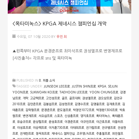
<옥타미녹스> KPGA 제네시스 챔피언십 개막
수요일, 07 10월 2020
BY
유진 최
▲왼쪽부터 KPGA 문경준프로 최이삭프로 권성열프로 변영재프로
[사진출처= 각프로 sns 및 옥타미녹
PUBLISHED IN
8. 피플 소식
TAGGED UNDER:
JUNSEOK LEE프로
,
JUSTIN SHIN프로
,
KPGA
,
SEJUN
YOON프로
,
SUKWOAN KO프로
,
TAEHOON LEE프로
,
YOON CHUNG프로
,
강경
남프로
,
개막
,
고군택프로
,
고인성프로
,
골프
,
골프대회
,
권성열프로
,
권오상프로
,
김민규
2018프로
,
김민준프로
,
김봉섭프로
,
김성현프로
,
김영수프로
,
김영웅프로
,
김재호프로
,
김
태훈프로
,
김학형프로
,
문경준프로
,
문도엽프로
,
박정민1072프로
,
박정환1306프로
,
박효
원프로
,
변연재프로
,
서요섭프로
,
스포츠
,
신상훈프로
,
양지호프로
,
옥타미녹스
,
옥태훈프
로
,
유송규프로
,
윤상필프로
,
윤성호프로
,
이경준프로
,
이규민프로
,
이근호프로
,
이동하프
로
,
이성호프로
,
이승택프로
,
이치훈730프로
,
이태희프로
,
전가람프로
,
전규범프로
,
전성현
프로
,
전재한프로
,
정석희프로
,
제네시스 챔피언십
,
조우영/A프로
,
주흥철프로
,
최민철프