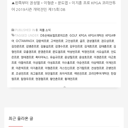
▲왼쪽부터 권성열•이형준•문도엽•이지훈 프로 KPGA 코리안투
어 2019시즌 개막전인 제15회 DB
PUBLISHED IN
8. 피플 소식
TAGGED UNDER:
DB손해보험프로미오픈
,
GOLF
,
KPGA
,
KPGA개막전
,
KPGA투
어
,
OCTAMINOX
,
강윤석프로
,
고석완프로
,
고인성프로
,
골프
,
권성열프로
,
권오상프로
,
김민준프로
,
김병준프로
,
김봉섭프로
,
김영수프로
,
김우찬프로
,
김재호프로
,
김태훈프로
,
김
형민프로
,
모중경프로
,
문경준프로
,
문도엽프로
,
박성빈프로
,
박정민프로
,
서요섭프로
,
안도
은프로
,
엄태경프로
,
옥타미녹스
,
유송규프로
,
윤상필프로
,
윤성호프로
,
이경준프로
,
이근호
프로
,
이동하프로
,
이상엽프로
,
이성호프로
,
이수홍프로
,
이승연프로
,
이승택프로
,
이재진프
로
,
이준석프로
,
이지훈프로
,
이형준프로
,
저스틴신프로
,
전가람프로
,
전성현프로
,
조병민프
로
,
조성민프로
,
최고웅프로
,
최민철프로
,
최이삭프로
,
케빈전프로
,
코리안투어개막전
,
한창
원프로
,
함정우프로
,
현정협프로
,
황인춘프로
,
황재민프로
최근 올라온 글