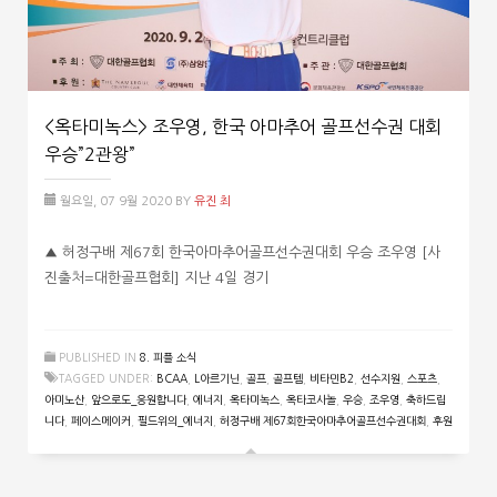
<옥타미녹스> 조우영, 한국 아마추어 골프선수권 대회
우승”2관왕”
월요일, 07 9월 2020
BY
유진 최
▲ 허정구배 제67회 한국아마추어골프선수권대회 우승 조우영 [사
진출처=대한골프협회] 지난 4일 경기
PUBLISHED IN
8. 피플 소식
TAGGED UNDER:
BCAA
,
L아르기닌
,
골프
,
골프템
,
비타민B2
,
선수지원
,
스포츠
,
아미노산
,
앞으로도_응원합니다
,
에너지
,
옥타미녹스
,
옥타코사놀
,
우승
,
조우영
,
축하드립
니다
,
페이스메이커
,
필드위의_에너지
,
허정구배 제67회한국아마추어골프선수권대회
,
후원