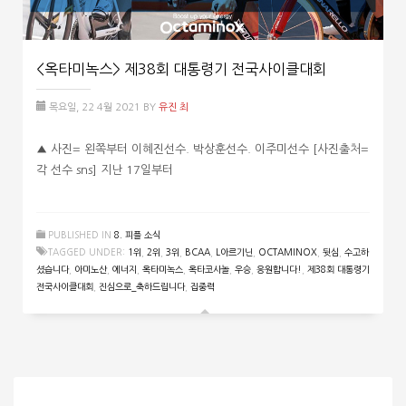
<옥타미녹스> 제38회 대통령기 전국사이클대회
목요일, 22 4월 2021
BY
유진 최
▲ 사진= 왼쪽부터 이혜진선수. 박상훈선수. 이주미선수 [사진출처=
각 선수 sns] 지난 17일부터
PUBLISHED IN
8. 피플 소식
TAGGED UNDER:
1위
,
2위
,
3위
,
BCAA
,
L아르기닌
,
OCTAMINOX
,
뒷심
,
수고하
셨습니다
,
아미노산
,
에너지
,
옥타미녹스
,
옥타코사놀
,
우승
,
응원합니다!
,
제38회 대통령기
전국사이클대회
,
진심으로_축하드립니다
,
집중력