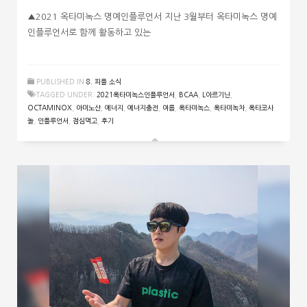
▲2021 옥타미녹스 명예인플루언서 지난 3월부터 옥타미녹스 명예
인플루언서로 함께 활동하고 있는
PUBLISHED IN
8. 피플 소식
TAGGED UNDER:
2021옥타미녹스인플루언서
,
BCAA
,
L아르기닌
,
OCTAMINOX
,
아미노산
,
에너지
,
에너지충전
,
여름
,
옥타미녹스
,
옥타미녹차
,
옥타코사
놀
,
인플루언서
,
점심먹고
,
후기