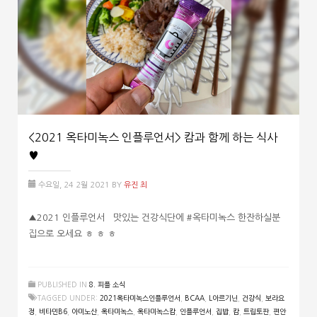
<2021 옥타미녹스 인플루언서> 캄과 함께 하는 식사
♥
수요일, 24 2월 2021
BY
유진 최
▲2021 인플루언서 맛있는 건강식단에 #옥타미녹스 한잔하실분
집으로 오세요 ㅎ ㅎ ㅎ
PUBLISHED IN
8. 피플 소식
TAGGED UNDER:
2021옥타미녹스인플루언서
,
BCAA
,
L아르기닌
,
건강식
,
보라요
정
,
비타민B6
,
아미노산
,
옥타미녹스
,
옥타미녹스캄
,
인플루언서
,
집밥
,
캄
,
트립토판
,
편안