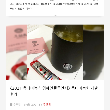
너지
,
에너지충전
,
여름에너지
,
옥타미녹스
,
옥타미녹스명예인플루언서
,
옥타코사놀
,
인플
루언서
,
필드위_에너지
<2021 옥타미녹스 명예인플루언서> 옥타미녹차 개발
후기
수요일, 16 6월 2021
BY
유진 최