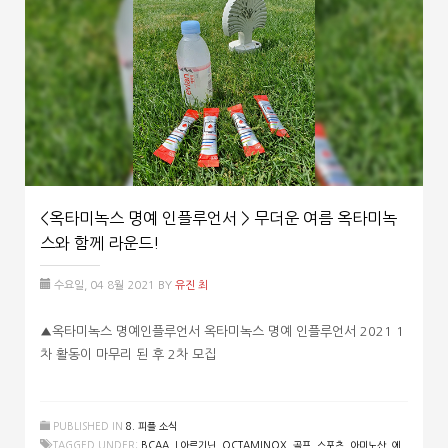
<옥타미녹스 명예 인플루언서 > 무더운 여름 옥타미녹
스와 함께 라운드!
수요일, 04 8월 2021
BY
유진 최
▲옥타미녹스 명예인플루언서 옥타미녹스 명예 인플루언서 2021 1
차 활동이 마무리 된 후 2차 모집
PUBLISHED IN
8. 피플 소식
TAGGED UNDER:
BCAA
,
L아르기닌
,
OCTAMINOX
,
골프
,
스포츠
,
아미노산
,
에