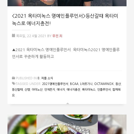
<2021 옥타미녹스 명예인플루언서>등산갈때 옥타미
녹스로 에너지충전!
목요일, 22 4월 2021
BY
유진 최
▲2021 옥타미녹스 명예인플루언서 옥타미녹스2021 명예인플루
언서로 꾸준하게 활동하고
PUBLISHED IN
8. 피플 소식
TAGGED UNDER:
2021명예인플루언서
,
BCAA
,
L아르기니
,
OCTAMINOX
,
등산
,
등산할때
,
산행
,
아미노산
,
언제든지
,
에너지
,
에너지충전
,
옥타미녹스
,
인플루언서
,
함께해
요