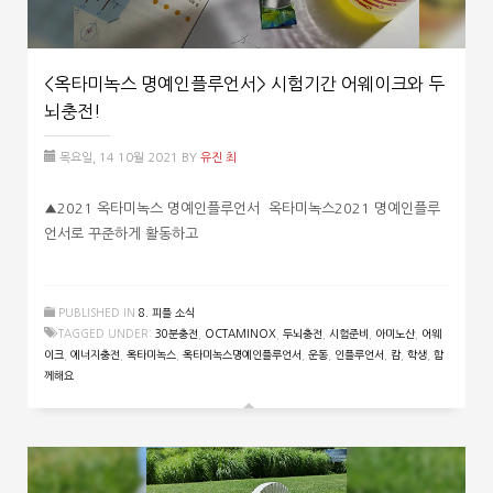
<옥타미녹스 명예인플루언서> 시험기간 어웨이크와 두
뇌충전!
목요일, 14 10월 2021
BY
유진 최
▲2021 옥타미녹스 명예인플루언서 옥타미녹스2021 명예인플루
언서로 꾸준하게 활동하고
PUBLISHED IN
8. 피플 소식
TAGGED UNDER:
30분충전
,
OCTAMINOX
,
두뇌충전
,
시험준비
,
아미노산
,
어웨
이크
,
에너지충전
,
옥타미녹스
,
옥타미녹스명예인플루언서
,
운동
,
인플루언서
,
캄
,
학생
,
함
께해요