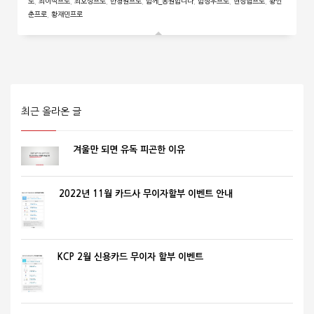
로
,
최이삭프로
,
최호성프로
,
한청원프로
,
함께_응원합니다
,
함정우프로
,
현정협프로
,
황인
춘프로
,
황재민프로
최근 올라온 글
겨울만 되면 유독 피곤한 이유
2022년 11월 카드사 무이자할부 이벤트 안내
KCP 2월 신용카드 무이자 할부 이벤트