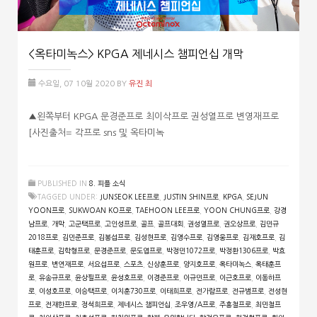
<옥타미녹스> KPGA 제네시스 챔피언십 개막
수요일, 07 10월 2020
BY
유진 최
▲왼쪽부터 KPGA 문경준프로 최이삭프로 권성열프로 변영재프로
[사진출처= 각프로 sns 및 옥타미녹
PUBLISHED IN
8. 피플 소식
TAGGED UNDER:
JUNSEOK LEE프로
,
JUSTIN SHIN프로
,
KPGA
,
SEJUN
YOON프로
,
SUKWOAN KO프로
,
TAEHOON LEE프로
,
YOON CHUNG프로
,
강경
남프로
,
개막
,
고군택프로
,
고인성프로
,
골프
,
골프대회
,
권성열프로
,
권오상프로
,
김민규
2018프로
,
김민준프로
,
김봉섭프로
,
김성현프로
,
김영수프로
,
김영웅프로
,
김재호프로
,
김
태훈프로
,
김학형프로
,
문경준프로
,
문도엽프로
,
박정민1072프로
,
박정환1306프로
,
박효
원프로
,
변연재프로
,
서요섭프로
,
스포츠
,
신상훈프로
,
양지호프로
,
옥타미녹스
,
옥태훈프
로
,
유송규프로
,
윤상필프로
,
윤성호프로
,
이경준프로
,
이규민프로
,
이근호프로
,
이동하프
로
,
이성호프로
,
이승택프로
,
이치훈730프로
,
이태희프로
,
전가람프로
,
전규범프로
,
전성현
프로
,
전재한프로
,
정석희프로
,
제네시스 챔피언십
,
조우영/A프로
,
주흥철프로
,
최민철프