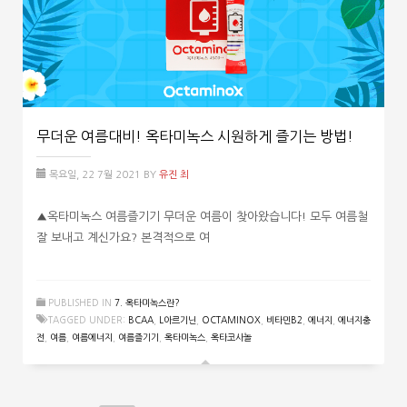
무더운 여름대비! 옥타미녹스 시원하게 즐기는 방법!
목요일, 22 7월 2021
BY
유진 최
▲옥타미녹스 여름즐기기 무더운 여름이 찾아왔습니다! 모두 여름철
잘 보내고 계신가요? 본격적으로 여
PUBLISHED IN
7. 옥타미녹스란?
TAGGED UNDER:
BCAA
,
L아르기닌
,
OCTAMINOX
,
비타민B2
,
에너지
,
에너지충
전
,
여름
,
여름에너지
,
여름즐기기
,
옥타미녹스
,
옥타코사놀