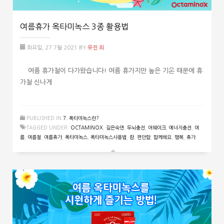
여름휴가 옥타미녹스 3종 활용법
화요일, 27 7월 2021
BY
유진 최
여름 휴가철이 다가왔습니다! 여름 휴가지만 높은 기온 때문에 휴
가철 신나게
PUBLISHED IN
7. 옥타미녹스란?
TAGGED UNDER:
OCTAMINOX
,
깊은숙면
,
두뇌충전
,
어웨이크
,
에너지충전
,
여
름
,
여름철
,
여름휴가
,
옥타미녹스
,
옥타미녹스사용법
,
캄
,
편안함
,
함께해요
,
행복
,
휴가