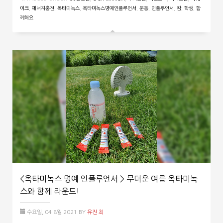
이크
,
에너지충전
,
옥타미녹스
,
옥타미녹스명예인플루언서
,
운동
,
인플루언서
,
캄
,
학생
,
함
께해요
<옥타미녹스 명예 인플루언서 > 무더운 여름 옥타미녹
스와 함께 라운드!
수요일, 04 8월 2021
BY
유진 최