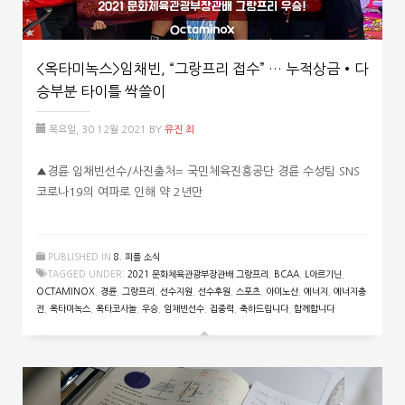
<옥타미녹스>임채빈, “그랑프리 접수” … 누적상금•다
승부분 타이틀 싹쓸이
목요일, 30 12월 2021
BY
유진 최
▲경륜 임채빈선수/사진출처= 국민체육진흥공단 경륜 수성팀 SNS
코로나19의 여파로 인해 약 2년만
PUBLISHED IN
8. 피플 소식
TAGGED UNDER:
2021 문화체육관광부장관배 그랑프리
,
BCAA
,
L아르기닌
,
OCTAMINOX
,
경륜
,
그랑프리
,
선수지원
,
선수후원
,
스포츠
,
아미노산
,
에너지
,
에너지충
전
,
옥타미녹스
,
옥타코사놀
,
우승
,
임채빈선수
,
집중력
,
축하드립니다
,
함께합니다