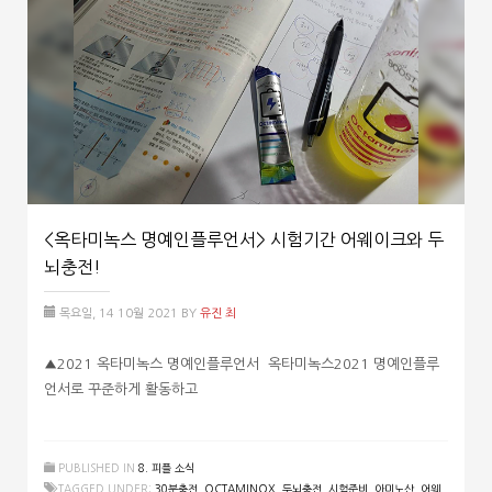
<옥타미녹스 명예인플루언서> 시험기간 어웨이크와 두
뇌충전!
목요일, 14 10월 2021
BY
유진 최
▲2021 옥타미녹스 명예인플루언서 옥타미녹스2021 명예인플루
언서로 꾸준하게 활동하고
PUBLISHED IN
8. 피플 소식
TAGGED UNDER:
30분충전
,
OCTAMINOX
,
두뇌충전
,
시험준비
,
아미노산
,
어웨