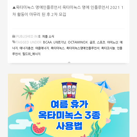
▲옥타미녹스 명예인플루언서 옥타미녹스 명예 인플루언서 2021 1
차 활동이 마무리 된 후 2차 모집
PUBLISHED IN
8. 피플 소식
TAGGED UNDER:
BCAA
,
L아르기닌
,
OCTAMINOX
,
골프
,
스포츠
,
아미노산
,
에
너지
,
에너지충전
,
여름에너지
,
옥타미녹스
,
옥타미녹스명예인플루언서
,
옥타코사놀
,
인플
루언서
,
필드위_에너지