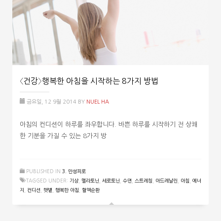
〈건강〉행복한 아침을 시작하는 8가지 방법
금요일, 12 9월 2014
BY
NUEL HA
아침의 컨디션이 하루를 좌우합니다. 바쁜 하루를 시작하기 전 상쾌
한 기분을 가질 수 있는 8가지 방
PUBLISHED IN
3. 만성피로
TAGGED UNDER:
기상
,
멜라토닌
,
세로토닌
,
수면
,
스트레칭
,
아드레날린
,
아침
,
에너
지
,
컨디션
,
햇볕
,
행복한 아침
,
혈액순환