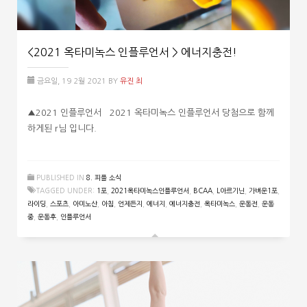
<2021 옥타미녹스 인플루언서 > 에너지충전!
금요일, 19 2월 2021
BY
유진 최
▲2021 인플루언서 2021 옥타미녹스 인플루언서 당첨으로 함께
하게된 r님 입니다.
PUBLISHED IN
8. 피플 소식
TAGGED UNDER:
1포
,
2021옥타미녹스인플루언서
,
BCAA
,
L아르기닌
,
가벼운1포
,
라이딩
,
스포츠
,
아미노산
,
아침
,
언제든지
,
에너지
,
에너지충전
,
옥타미녹스
,
운동전
,
운동
중
,
운동후
,
인플루언서