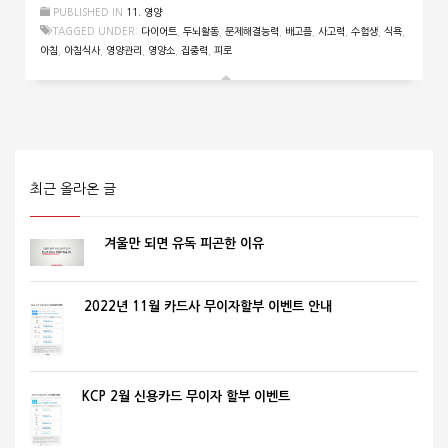
PUBLISHED IN
11. 영양
TAGGED UNDER:
다이어트
,
두뇌활동
,
문제해결능력
,
배고픔
,
사고력
,
수험생
,
식욕
,
아침
,
아침식사
,
영양관리
,
영양소
,
집중력
,
피로
최근 올라온 글
겨울만 되면 유독 피곤한 이유
2022년 11월 카드사 무이자할부 이벤트 안내
KCP 2월 신용카드 무이자 할부 이벤트