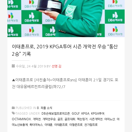
이태훈프로, 2019 KPGA투어 시즌 개막전 우승 “통산
2승” 기록
수요일, 24 4월 2019
BY
선영 김
▲이태훈프로 [사진출처=이태훈프로sns] 이태훈이 21일 경기도 포
천 대유몽베르컨트리클럽(파72/7
PUBLISHED IN
8. 피플 소식
TAGGED UNDER:
DB손해보험프로미오픈
,
GOLF
,
KPGA
,
KPGA투어
,
OCTAMINOX
,
개막전
,
개막전우승
,
골프
,
골프대회
,
먹는링거
,
시즌개막전
,
아미노산
,
아
미노산보충제
,
옥타미녹스
,
이태훈
,
이태훈프로
,
이형준프로
,
전가람프로