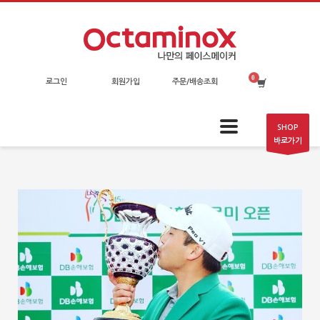
로그인
회원가입
주문/배송조회
SHOP
바로가기