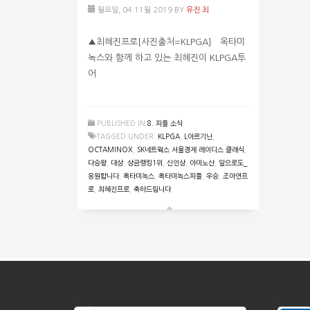
월요일, 04 11월 2019
BY
유진 최
▲최혜진프로[사진출처=KLPGA] 옥타미
녹스와 함께 하고 있는 최혜진이 KLPGA투
어
PUBLISHED IN
8. 피플 소식
TAGGED UNDER:
KLPGA
,
L아르기닌
,
OCTAMINOX
,
SK네트웍스 서울경제 레이디스 클래식
,
다승왕
,
대상
,
상금랭킹1위
,
신인상
,
아미노산
,
앞으로도_
응원합니다
,
옥타미녹스
,
옥타미녹스피플
,
우승
,
조아연프
로
,
최혜진프로
,
축하드립니다