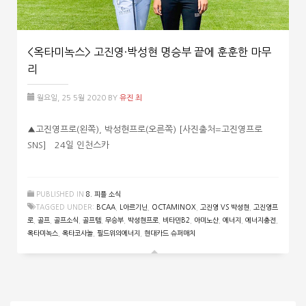
<옥타미녹스> 고진영·박성현 명승부 끝에 훈훈한 마무
리
월요일, 25 5월 2020
BY
유진 최
▲고진영프로(왼쪽), 박성현프로(오른쪽) [사진출처=고진영프로
SNS] 24일 인천스카
PUBLISHED IN
8. 피플 소식
TAGGED UNDER:
BCAA
,
L아르기닌
,
OCTAMINOX
,
고진영 VS 박성현
,
고진영프
로
,
골프
,
골프소식
,
골프템
,
무승부
,
박성현프로
,
비타민B2
,
아미노산
,
에너지
,
에너지충전
,
옥타미녹스
,
옥타코사놀
,
필드위의에너지
,
현대카드 슈퍼매치