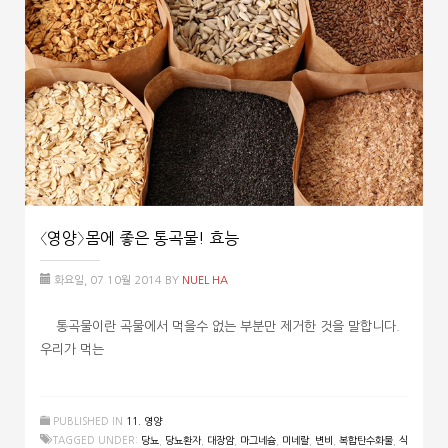
〈영양〉몸에 좋은 통곡물! 효능
화요일, 07 10월 2014
BY
NUEL HA
통곡물이란 곡물에서 먹을수 없는 부분만 제거한 것을 말합니다.
우리가 먹는
PUBLISHED IN
11. 영양
TAGGED UNDER:
당뇨
,
당뇨환자
,
대장암
,
마그네슘
,
미네랄
,
변비
,
복합탄수화물
,
식