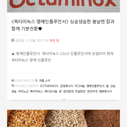
<옥타미녹스 명예인플루언서> 싱숭생숭한 봄날엔 캄과
함께 기분전환♥
금요일, 12 3월 2021
BY
유진 최
▲ 명예인플루언서 옥타미녹스 2020 인플루언서에 당첨되어 현재
옥타미녹스 명예 인플루언
PUBLISHED IN
8. 피플 소식
TAGGED UNDER:
OCTAMINOX
,
긍정에너지
,
마그네슘
,
명예인플루언서
,
봄
,
싱숭
생숭
,
아미노산
,
옥타미녹스
,
옥타코사놀
,
캄
,
캄과함께
,
트립토판
,
편안하게
,
행복에너지