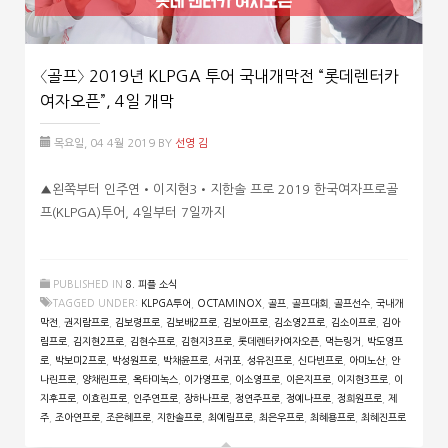
〈골프〉 2019년 KLPGA 투어 국내개막전 “롯데렌터카
여자오픈”, 4일 개막
목요일, 04 4월 2019
BY
선영 김
▲왼쪽부터 인주연•이지현3•지한솔 프로 2019 한국여자프로골
프(KLPGA)투어, 4일부터 7일까지
PUBLISHED IN
8. 피플 소식
TAGGED UNDER:
KLPGA투어
,
OCTAMINOX
,
골프
,
골프대회
,
골프선수
,
국내개
막전
,
권지람프로
,
김보령프로
,
김보배2프로
,
김보아프로
,
김소영2프로
,
김소이프로
,
김아
림프로
,
김지현2프로
,
김현수프로
,
김현지3프로
,
롯데렌터카여자오픈
,
먹는링거
,
박도영프
로
,
박보미2프로
,
박성원프로
,
박채윤프로
,
서귀포
,
성유진프로
,
신다빈프로
,
아미노산
,
안
나린프로
,
양채린프로
,
옥타미녹스
,
이가영프로
,
이소영프로
,
이은지프로
,
이지현3프로
,
이
지후프로
,
이효린프로
,
인주연프로
,
장하나프로
,
정연주프로
,
정예나프로
,
정희원프로
,
제
주
,
조아연프로
,
조은혜프로
,
지한솔프로
,
최예림프로
,
최은우프로
,
최혜용프로
,
최혜진프로