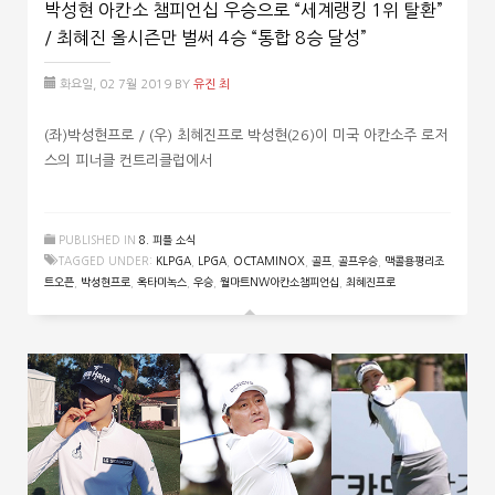
박성현 아칸소 챔피언십 우승으로 “세계랭킹 1위 탈환”
/ 최혜진 올시즌만 벌써 4승 “통합 8승 달성”
화요일, 02 7월 2019
BY
유진 최
(좌)박성현프로 / (우) 최혜진프로 박성현(26)이 미국 아칸소주 로저
스의 피너클 컨트리클럽에서
PUBLISHED IN
8. 피플 소식
TAGGED UNDER:
KLPGA
,
LPGA
,
OCTAMINOX
,
골프
,
골프우승
,
맥콜용평리조
트오픈
,
박성현프로
,
옥타미녹스
,
우승
,
월마트NW아칸소챔피언십
,
최혜진프로