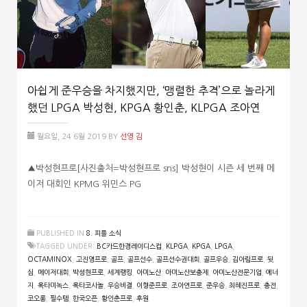
아쉽게 준우승을 차지했지만, ‘맹렬한 추격’으로 놀라게
했던 LPGA 박성현, KPGA 황인춘, KLPGA 조아연
월요일, 24 6월 2019
BY
선영 김
▲박성현프로[사진출처=박성현프로 sns] 박성현이 시즌 세 번째 메
이저 대회인 KPMG 위민스 PG
PUBLISHED IN
8. 피플 소식
TAGGED UNDER:
BC카드한경레이디스컵
,
KLPGA
,
KPGA
,
LPGA
,
OCTAMINOX
,
고진영프로
,
골프
,
골프선수
,
골프선수권대회
,
골프우승
,
김아림프로
,
뒷
심
,
메이저대회
,
박성현프로
,
세계랭킹
,
아미노산
,
아미노산보충제
,
아미노산전문기업
,
에너
지
,
옥타미녹스
,
옥타코사놀
,
우승비결
,
이형준프로
,
조아연프로
,
준우승
,
최혜진프로
,
충전
,
코오롱
,
필수템
,
한국오픈
,
황인춘프로
,
후원