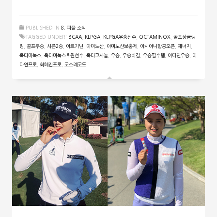
PUBLISHED IN
8. 피플 소식
TAGGED UNDER:
BCAA
,
KLPGA
,
KLPGA우승선수
,
OCTAMINOX
,
골프상금랭
킹
,
골프우승
,
시즌2승
,
아르기닌
,
아미노산
,
아미노산보충제
,
아시아나항공오픈
,
에너지
,
옥타미녹스
,
옥타미녹스후원선수
,
옥타코사놀
,
우승
,
우승비결
,
우승필수템
,
이다연우승
,
이
다연프로
,
최혜진프로
,
코스레코드