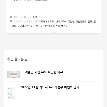
PUBLISHED IN
8. 피플 소식
TAGGED UNDER:
JINYOUNG
,
LPGA
,
LPGA투어
,
고진영
,
고진영프로
,
골프
,
골
프우승
,
미국여자프로골프
,
뱅크오브호프파운더스컵
,
역전승
최근 올라온 글
겨울만 되면 유독 피곤한 이유
2022년 11월 카드사 무이자할부 이벤트 안내