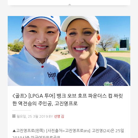
<골프> [LPGA 투어] 뱅크 오브 호프 파운더스 컵 짜릿
한 역전승의 주인공, 고진영프로
월요일, 25 3월 2019
BY
선영 김
▲고진영프로(왼쪽) [사진출처=고진영프로sns] 고진영(24)은 25일
2019시즌 미국여자프로골프