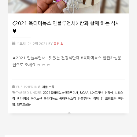
<2021 옥타미녹스 인플루언서> 캄과 함께 하는 식사
♥
수요일, 24 2월 2021
BY
유진 최
▲2021 인플루언서 맛있는 건강식단에 #옥타미녹스 한잔하실분
집으로 오세요 ㅎ ㅎ ㅎ
PUBLISHED IN
8. 피플 소식
TAGGED UNDER:
2021옥타미녹스인플루언서
,
BCAA
,
L아르기닌
,
건강식
,
보라요
정
,
비타민B6
,
아미노산
,
옥타미녹스
,
옥타미녹스캄
,
인플루언서
,
집밥
,
캄
,
트립토판
,
편안
함
,
행복호르몬