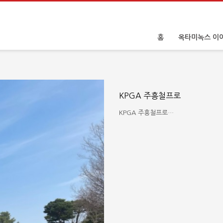
홈
옥타미녹스 이
KPGA 주흥철프로
KPGA 주흥철프로…