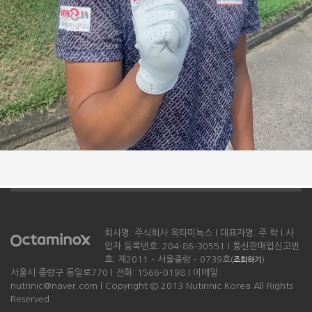
회사명: 주식회사 옥타미녹스 l 대표자명: 주 학 l 사
업자 등록번호: 204-86-30551 l 통신판매업신고번
호: 제2011 - 서울중랑 - 0739호(
)
조회하기
서울시 중랑구 동일로770 l 전화: 1566-0198 l 이메일:
nutrinic@naver.com l Copyright © 2013 Nutirinic Korea All Rights
Reserved.