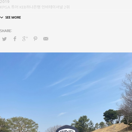
2019
KPGA 투어 KEB하나은행 인비테이셔널 2위
⠀
2016
KPGA 투어 현대해상 최경주 인비테이셔널 1위
⠀
2016
KPGA 투어 군산CC 오픈 우승
⠀
2015
KPGA 투어 데상트코리아 먼싱웨어 매치플레이 챔피언십 2위
⠀
2015
KPGA 투어 제31회 신한동해오픈 3위