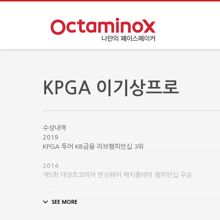
KPGA 이기상프로
수상내역
2019
KPGA 투어 KB금융 리브챔피언십 3위
2014
제5회 데상트코리아 먼싱웨어 매치플레이 챔피언십 우승
2012
SBS투어 윈저클래식 준우승