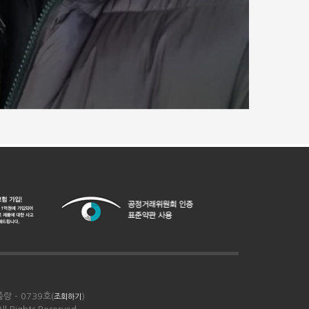
랑 - 0739호(
)
조회하기