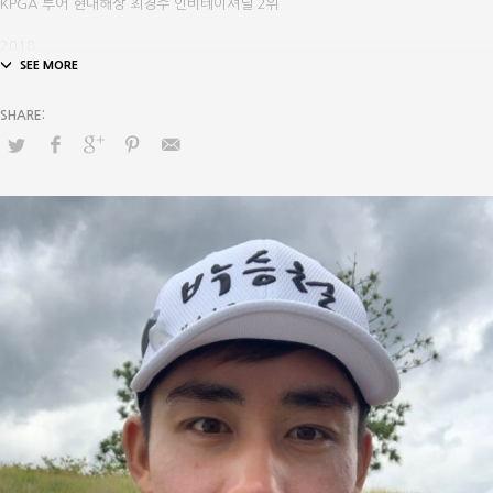
KPGA 투어 현대해상 최경주 인비테이셔널 2위
⠀
2018
KPGA 투어 DGB금융그룹 대구경북오픈 2위
⠀
2018
KPGA 투어 제14회 DB손해보험 프로미오픈 2위
⠀
2017
원아시아 투어 제36회 GS칼텍스 매경오픈 3위
⠀
2017
KPGA 투어 제13회 동부화재 프로미 오픈 6위
⠀
2016
KPGA 투어 제12회 동부화재 프로미 오픈 4위
⠀
2016
KPGA 투어 매일유업 오픈 7위
⠀
2016
KPGA 투어 넵스 헤리티지 10위
⠀
2015