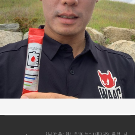
KPGA 투어 제11회 동부화재 프로미오픈 2위
⠀
2015
KPGA 투어 넵스 헤리티지 4위
⠀
2015
제58회 KPGA 선수권대회 2위
회사명: 주식회사 옥타미녹스 l 대표자명: 주 학 l 사