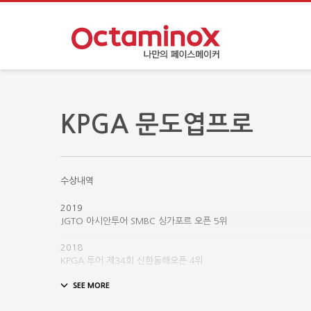
KPGA 문도엽프로
수상내역
2019
JGTO 아시안투어 SMBC 싱가포르 오픈 5위
⠀
2018
KPGA 투어 제34회 신한동해오픈 4위
⠀
2018
KPGA 투어 제61회 KPGA 선수권대회 우승